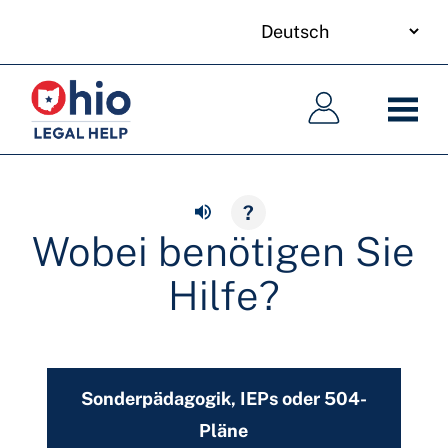
your
Skip
language
to
Hauptnavigation
Hauptnavigation
main
content
?
Wobei benötigen Sie
Hilfe?
Sonderpädagogik, IEPs oder 504-
Pläne