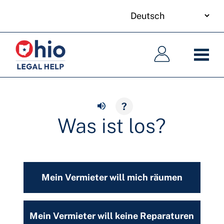
your
Skip
language
to
Hauptnavigation
Hauptnavigation
main
content
?
Was ist los?
Mein Vermieter will mich räumen
Mein Vermieter will keine Reparaturen