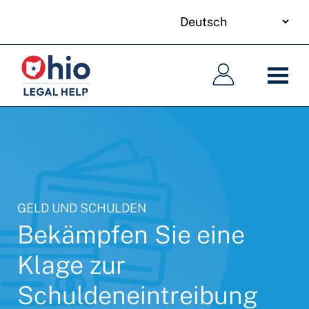
your
Skip
language
to
Hauptnavigation
Hauptnavigation
main
content
GELD UND SCHULDEN
Bekämpfen Sie eine
Klage zur
Schuldeneintreibung