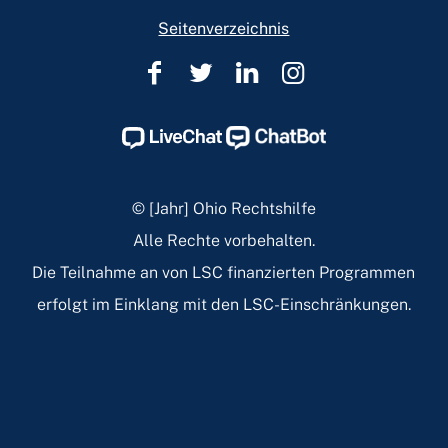
Seitenverzeichnis
Rechtshilfe
Rechtshilfe
Rechtshilfe
Rechtshilfe
in
in
in
in
Ohio
Ohio
Ohio
Ohio
Facebook
Twitter
Linkedin
Instagram
Page
Page
Page
Page
© [Jahr] Ohio Rechtshilfe
Alle Rechte vorbehalten.
Die Teilnahme an von LSC finanzierten Programmen
erfolgt im Einklang mit den LSC-Einschränkungen.