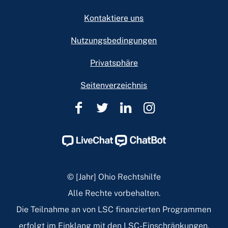
Kontaktiere uns
Nutzungsbedingungen
Privatsphäre
Seitenverzeichnis
Rechtshilfe
Rechtshilfe
Rechtshilfe
Rechtshilfe
in
in
in
in
Ohio
Ohio
Ohio
Ohio
Facebook
Twitter
Linkedin
Instagram
Page
Page
Page
Page
© [Jahr] Ohio Rechtshilfe
Alle Rechte vorbehalten.
Die Teilnahme an von LSC finanzierten Programmen
erfolgt im Einklang mit den LSC-Einschränkungen.