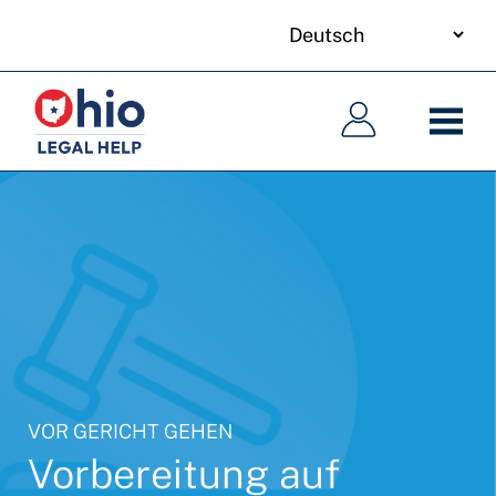
your
Skip
language
to
Hauptnavigation
Hauptnavigation
main
content
VOR GERICHT GEHEN
Vorbereitung auf