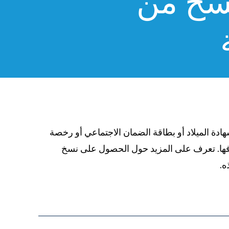
سخ من
دة الميلاد أو بطاقة الضمان الاجتماعي أو رخصة
تلافها. تعرف على المزيد حول الحصول على نسخ
9%84%D9%85%D9%88%D8%B6%D9%88%D8%B
ه.
%D