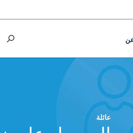
ن
عائلة