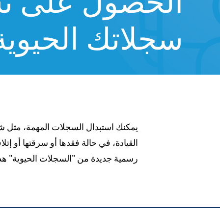
الحصول على ن
سجلاتك الحيوية
يمكنك استبدال السجلات المهمة، مثل شها
القيادة، في حالة فقدها أو سرقتها أو إ
9/%D8%A7%D9%84%D8%B3%D8%AC%D9%84%
رسمية جديدة من "السجلات الحيوية" هذ
8%A7%D9%84%D8%AD%D9%8A%D9%88%