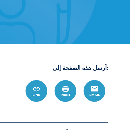
:أرسل هذه الصفحة إلى
D8%A7%D8%AA-
Link
Print
Email
D9%8A%D8%A9