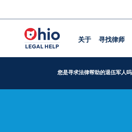
Skip
to
主
主
main
导
导
content
关于
寻找律师
航
航
您是寻求法律帮助的退伍军人吗