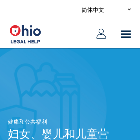
your
Skip
language
to
主
主
main
导
导
content
航
航
健康和公共福利
妇女、婴儿和儿童营