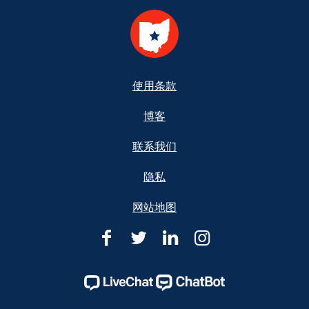
Footer
使用条款
博客
联系我们
隐私
网站地图
俄
俄
俄
俄
亥
亥
亥
亥
俄
俄
俄
俄
州
州
州
州