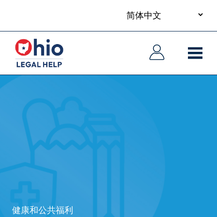
your
Skip
language
to
主
主
main
导
导
content
航
航
健康和公共福利