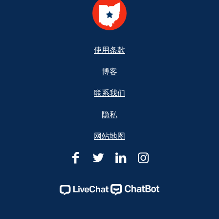
Footer
使用条款
博客
联系我们
隐私
网站地图
俄
俄
俄
俄
亥
亥
亥
亥
俄
俄
俄
俄
州
州
州
州