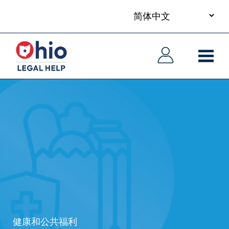
your
Skip
language
to
主
主
main
导
导
content
航
航
健康和公共福利