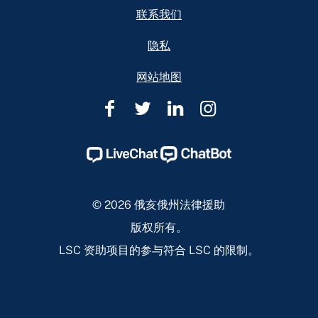
联系我们
隐私
网站地图
俄
俄
俄
俄
亥
亥
亥
亥
俄
俄
俄
俄
州
州
州
州
法
法
法
法
© 2026 俄亥俄州法律援助
律
律
律
律
版权所有。
援
援
援
援
LSC 资助项目的参与符合 LSC 的限制。
助
助
助
助
Facebook
Twitter
Linkedin
Instagram
Page
Page
Page
Page