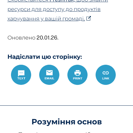
ресурси для доступу до продуктів
харчування у вашій громаді.
Оновлено 20.01.26.
Надіслати цю сторінку:
Text
Email
Роздрукувати
https://w
Link
SNAP
Розуміння основ