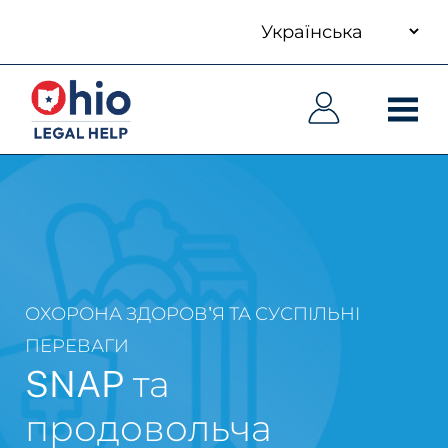
your
Skip
language
to
Основна
Основна
main
навіґація
навіґація
content
ОХОРОНА ЗДОРОВ'Я ТА СУСПІЛЬНІ
ПЕРЕВАГИ
SNAP та
продовольча