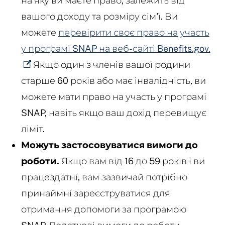
на яку ви маєте право, залежить від
вашого доходу та розміру сім'ї. Ви
можете
перевірити своє право на участь
у програмі SNAP на веб-сайті Benefits.gov.
Якщо один з членів вашої родини
старше 60 років або має інвалідність, ви
можете мати право на участь у програмі
SNAP, навіть якщо ваш дохід перевищує
ліміт.
Можуть застосовуватися вимоги до
роботи.
Якщо вам від 16 до 59 років і ви
працездатні, вам зазвичай потрібно
принаймні зареєструватися для
отримання допомоги за програмою