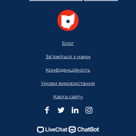
Footer
Блог
Зв'яжіться з нами
Конфіденційність
Умови використання
Карта сайту
Юридична
Юридична
Юридична
Юридична
допомога
допомога
допомога
допомога
Огайо
Огайо
Огайо
Огайо