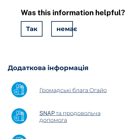
Was this information helpful?
Так
немає
Hidden
Fields
Додаткова інформація
Громадські блага Огайо
SNAP та продовольча
допомога