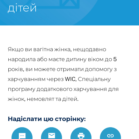
дітей
Якщо ви вагітна жінка, нещодавно
народила або маєте дитину віком до 5
років, ви можете отримати допомогу з
харчуванням через WIC, Спеціальну
програму додаткового харчування для
жінок, немовлят та дітей.
Надіслати цю сторінку:
Text
Email
Роздрукувати
https://ww
Link