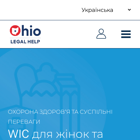
your
Skip
language
to
Основна
Основна
main
навіґація
навіґація
content
ОХОРОНА ЗДОРОВ'Я ТА СУСПІЛЬНІ
ПЕРЕВАГИ
WIC для жінок та