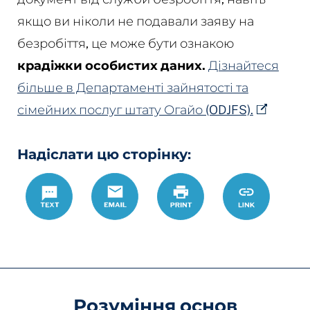
якщо ви ніколи не подавали заяву на
безробіття, це може бути ознакою
крадіжки особистих даних.
Дізнайтеся
більше в Департаменті зайнятості та
сімейних послуг штату Огайо (ODJFS).
Надіслати цю сторінку:
Text
Email
Роздрукувати
https://w
Link
Розуміння основ