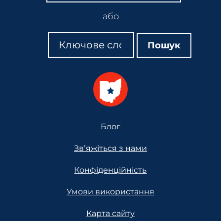
або
Пошук
Пошук
Пошук
Footer
Блог
Зв'яжіться з нами
Конфіденційність
Умови використання
Карта сайту