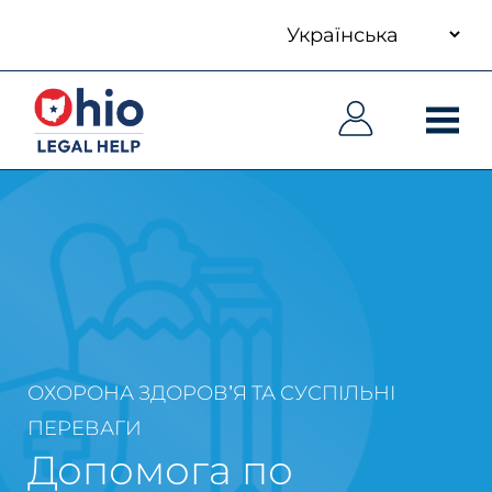
your
Skip
language
to
Основна
Основна
main
навіґація
навіґація
content
ОХОРОНА ЗДОРОВ'Я ТА СУСПІЛЬНІ
ПЕРЕВАГИ
Допомога по