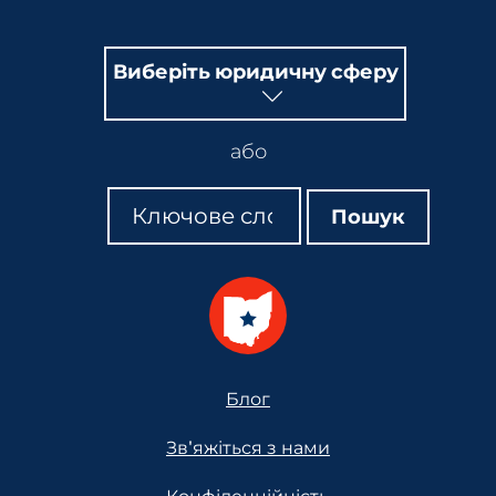
Виберіть юридичну сферу
або
Пошук
Пошук
Пошук
Footer
Блог
Зв'яжіться з нами