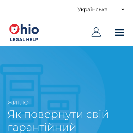
your
Skip
language
to
Основна
Основна
main
навіґація
навіґація
content
ЖИТЛО
Як повернути свій
гарантійний