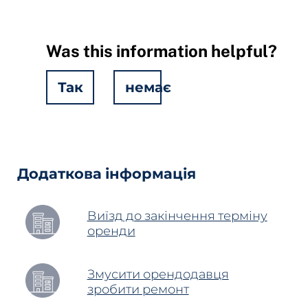
Was this information helpful?
Так
немає
Hidden
Fields
Додаткова інформація
Виїзд до закінчення терміну
оренди
Змусити орендодавця
зробити ремонт