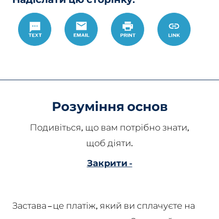
Text
Email
Роздрукувати
https://w
Link
Розуміння основ
Подивіться, що вам потрібно знати,
щоб діяти.
Закрити -
Застава – це платіж, який ви сплачуєте на