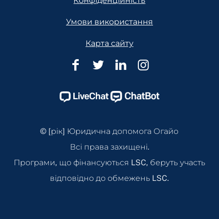
Конфіденційність
Умови використання
Карта сайту
Юридична
Юридична
Юридична
Юридична
допомога
допомога
допомога
допомога
Огайо
Огайо
Огайо
Огайо
Facebook
Twitter
Linkedin
Instagram
Page
Page
Page
Page
© [рік] Юридична допомога Огайо
Всі права захищені.
Програми, що фінансуються LSC, беруть участь
відповідно до обмежень LSC.