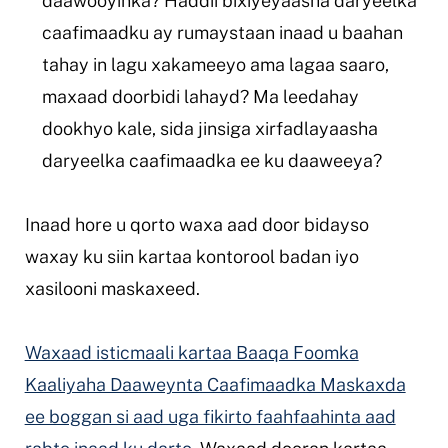
daawooyinka? Haddii bixiyeyaasha daryeelka
caafimaadku ay rumaystaan inaad u baahan
tahay in lagu xakameeyo ama lagaa saaro,
maxaad doorbidi lahayd? Ma leedahay
dookhyo kale, sida jinsiga xirfadlayaasha
daryeelka caafimaadka ee ku daaweeya?
Inaad hore u qorto waxa aad door bidayso
waxay ku siin kartaa kontorool badan iyo
xasilooni maskaxeed.
Waxaad isticmaali kartaa Baaqa Foomka
Kaaliyaha Daaweynta Caafimaadka Maskaxda
ee boggan si aad uga fikirto faahfaahinta aad