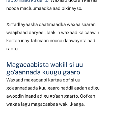
rabto inaad ku darto.
Waxaad dooran kartaa
nooca macluumaadka aad bixinayso.
Xirfadlayaasha caafimaadka waxaa saaran
waajibaad daryeel, laakiin waxaad ka caawin
kartaa inay fahmaan nooca daawaynta aad
rabto.
Magacaabista wakiil si uu
go'aannada kuugu gaaro
Waxaad magacaabi kartaa qof si uu
go'aannadaada kuu gaaro haddii aadan adigu
awoodin inaad adigu go'aan gaarto. Qofkan
waxaa lagu magacaabaa wakiilkaaga.