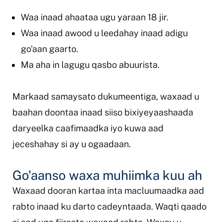
Waa inaad ahaataa ugu yaraan 18 jir.
Waa inaad awood u leedahay inaad adigu
go'aan gaarto.
Ma aha in lagugu qasbo abuurista.
Markaad samaysato dukumeentiga, waxaad u
baahan doontaa inaad siiso bixiyeyaashaada
daryeelka caafimaadka iyo kuwa aad
jeceshahay si ay u ogaadaan.
Go'aanso waxa muhiimka kuu ah
Waxaad dooran kartaa inta macluumaadka aad
rabto inaad ku darto cadeyntaada. Waqti qaado