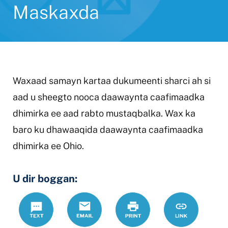
Maskaxda
Waxaad samayn kartaa dukumeenti sharci ah si
aad u sheegto nooca daawaynta caafimaadka
dhimirka ee aad rabto mustaqbalka. Wax ka
baro ku dhawaaqida daawaynta caafimaadka
dhimirka ee Ohio.
U dir boggan:
Text
Email
Daabac
https://www
Link
daawaynta-