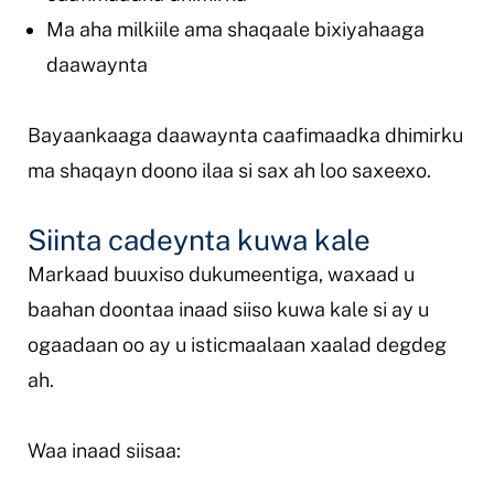
Ma aha milkiile ama shaqaale bixiyahaaga
daawaynta
Bayaankaaga daawaynta caafimaadka dhimirku
ma shaqayn doono ilaa si sax ah loo saxeexo.
Siinta cadeynta kuwa kale
Markaad buuxiso dukumeentiga, waxaad u
baahan doontaa inaad siiso kuwa kale si ay u
ogaadaan oo ay u isticmaalaan xaalad degdeg
ah.
Waa inaad siisaa: