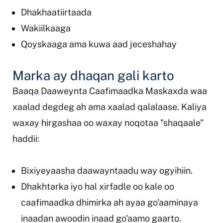
Dhakhaatiirtaada
Wakiilkaaga
Qoyskaaga ama kuwa aad jeceshahay
Marka ay dhaqan gali karto
Baaqa Daaweynta Caafimaadka Maskaxda waa
xaalad degdeg ah ama xaalad qalalaase. Kaliya
waxay hirgashaa oo waxay noqotaa "shaqaale"
haddii:
Bixiyeyaasha daawayntaadu way ogyihiin.
Dhakhtarka iyo hal xirfadle oo kale oo
caafimaadka dhimirka ah ayaa go'aaminaya
inaadan awoodin inaad go'aamo gaarto.