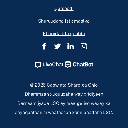
Qarsoodi
Shuruudaha Isticmaalka
Khariidadda goobta
Caawinta
Caawinta
Caawinta
Caawinta
Sharciga
Sharciga
Sharciga
Sharciga
Ohio
Ohio
Ohio
Ohio
Facebook
Twitter
Linkedin
Instagram
Page
Page
Page
Page
© 2026 Caawinta Sharciga Ohio
Dhammaan xuquuqaha way xifdiyeen
Barnaamijyada LSC ay maalgeliso waxay ka
qaybqaataan si waafaqsan xannibaadaha LSC.