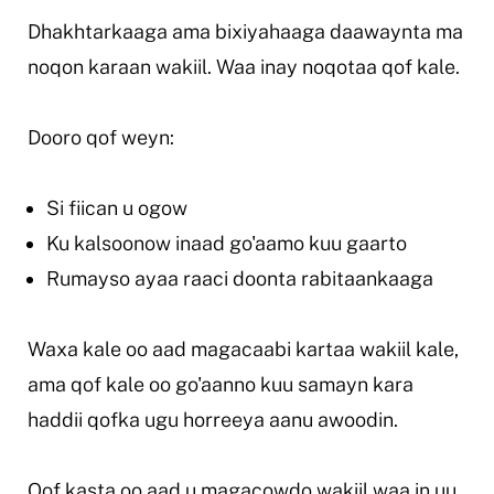
Dhakhtarkaaga ama bixiyahaaga daawaynta ma
noqon karaan wakiil. Waa inay noqotaa qof kale.
Dooro qof weyn:
Si fiican u ogow
Ku kalsoonow inaad go'aamo kuu gaarto
Rumayso ayaa raaci doonta rabitaankaaga
Waxa kale oo aad magacaabi kartaa wakiil kale,
ama qof kale oo go'aanno kuu samayn kara
haddii qofka ugu horreeya aanu awoodin.
Qof kasta oo aad u magacowdo wakiil waa in uu