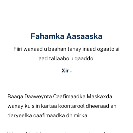
caafimaadka
maskaxda
Fahamka Aasaaska
Fiiri waxaad u baahan tahay inaad ogaato si
aad tallaabo u qaaddo.
Xir -
Baaqa Daaweynta Caafimaadka Maskaxda
waxay ku siin kartaa koontarool dheeraad ah
daryeelka caafimaadka dhimirka.