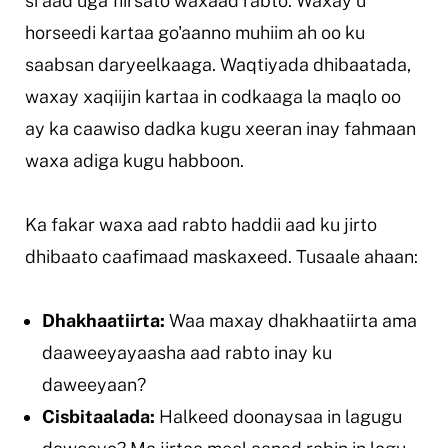
si aad uga fiirsato waxaad rabto. Waxay u
horseedi kartaa go'aanno muhiim ah oo ku
saabsan daryeelkaaga. Waqtiyada dhibaatada,
waxay xaqiijin kartaa in codkaaga la maqlo oo
ay ka caawiso dadka kugu xeeran inay fahmaan
waxa adiga kugu habboon.
Ka fakar waxa aad rabto haddii aad ku jirto
dhibaato caafimaad maskaxeed. Tusaale ahaan:
Dhakhaatiirta:
Waa maxay dhakhaatiirta ama
daaweeyayaasha aad rabto inay ku
daweeyaan?
Cisbitaalada:
Halkeed doonaysaa in lagugu