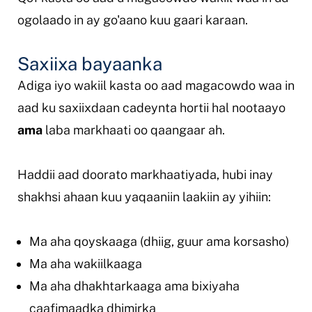
ogolaado in ay go'aano kuu gaari karaan.
Saxiixa bayaanka
Adiga iyo wakiil kasta oo aad magacowdo waa in
aad ku saxiixdaan cadeynta hortii hal nootaayo
ama
laba markhaati oo qaangaar ah.
Haddii aad doorato markhaatiyada, hubi inay
shakhsi ahaan kuu yaqaaniin laakiin ay yihiin:
Ma aha qoyskaaga (dhiig, guur ama korsasho)
Ma aha wakiilkaaga
Ma aha dhakhtarkaaga ama bixiyaha
caafimaadka dhimirka