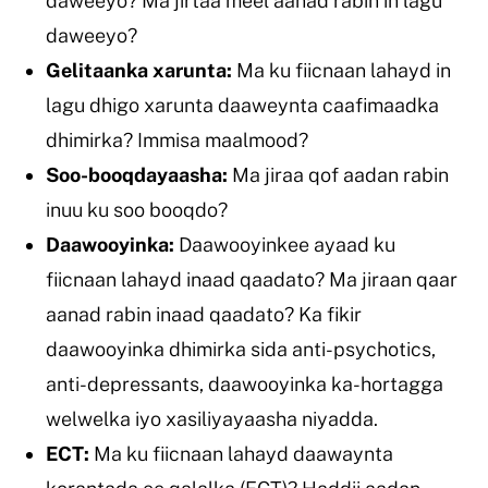
daweeyo? Ma jirtaa meel aanad rabin in lagu
daweeyo?
Gelitaanka xarunta:
Ma ku fiicnaan lahayd in
lagu dhigo xarunta daaweynta caafimaadka
dhimirka? Immisa maalmood?
Soo-booqdayaasha:
Ma jiraa qof aadan rabin
inuu ku soo booqdo?
Daawooyinka:
Daawooyinkee ayaad ku
fiicnaan lahayd inaad qaadato? Ma jiraan qaar
aanad rabin inaad qaadato? Ka fikir
daawooyinka dhimirka sida anti-psychotics,
anti-depressants, daawooyinka ka-hortagga
welwelka iyo xasiliyayaasha niyadda.
ECT:
Ma ku fiicnaan lahayd daawaynta