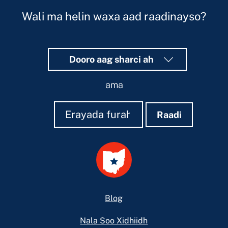
Wali ma helin waxa aad raadinayso?
Dooro aag sharci ah
ama
Raadi
Raadi
Raadi
Footer
Blog
Nala Soo Xidhiidh