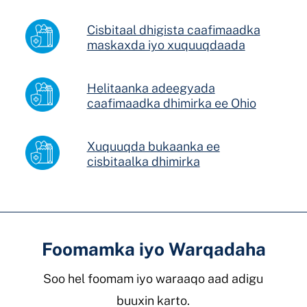
Cisbitaal dhigista caafimaadka
maskaxda iyo xuquuqdaada
Helitaanka adeegyada
caafimaadka dhimirka ee Ohio
Xuquuqda bukaanka ee
cisbitaalka dhimirka
Foomamka iyo Warqadaha
Soo hel foomam iyo waraaqo aad adigu
buuxin karto.