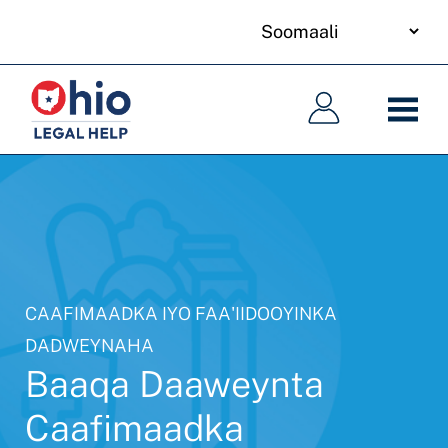
your
Skip
language
to
Main
Main
main
navigation
navigation
content
CAAFIMAADKA IYO FAA'IIDOOYINKA
DADWEYNAHA
Baaqa Daaweynta
Caafimaadka