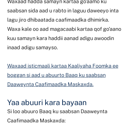
Waxaad hadda samayn kartaa go'aamo ku
saabsan sida aad u rabto in laguu daweeyo inta
lagu jiro dhibaatada caafimaadka dhimirka.
Waxa kale oo aad magacaabi kartaa qof go'aano
kuu samayn kara haddii aanad adigu awoodin
inaad adigu samayso.
Waxaad isticmaali kartaa Kaaliyaha Foomka ee
boggan si aad u abuurto Baaq ku saabsan
Daaweynta Caafimaadka Maskaxda.
Yaa abuuri kara bayaan
Si loo abuuro Baaq ku saabsan Daaweynta
Caafimaadka Maskaxda: