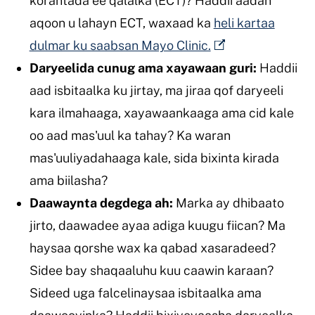
korantada ee qalalka (ECT)? Haddii aadan
aqoon u lahayn ECT, waxaad ka
heli kartaa
dulmar ku saabsan Mayo Clinic.
Daryeelida cunug ama xayawaan guri:
Haddii
aad isbitaalka ku jirtay, ma jiraa qof daryeeli
kara ilmahaaga, xayawaankaaga ama cid kale
oo aad mas'uul ka tahay? Ka waran
mas'uuliyadahaaga kale, sida bixinta kirada
ama biilasha?
Daawaynta degdega ah:
Marka ay dhibaato
jirto, daawadee ayaa adiga kuugu fiican? Ma
haysaa qorshe wax ka qabad xasaradeed?
Sidee bay shaqaaluhu kuu caawin karaan?
Sideed uga falcelinaysaa isbitaalka ama