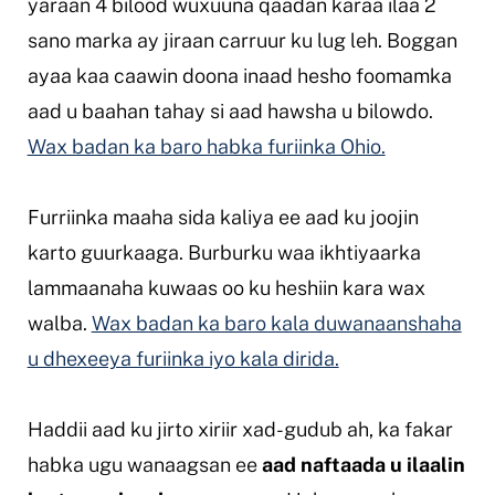
yaraan 4 bilood wuxuuna qaadan karaa ilaa 2
sano marka ay jiraan carruur ku lug leh. Boggan
ayaa kaa caawin doona inaad hesho foomamka
aad u baahan tahay si aad hawsha u bilowdo.
Wax badan ka baro habka furiinka Ohio.
Furriinka maaha sida kaliya ee aad ku joojin
karto guurkaaga. Burburku waa ikhtiyaarka
lammaanaha kuwaas oo ku heshiin kara wax
walba.
Wax badan ka baro kala duwanaanshaha
u dhexeeya furiinka iyo kala dirida.
Haddii aad ku jirto xiriir xad-gudub ah, ka fakar
habka ugu wanaagsan ee
aad naftaada u ilaalin