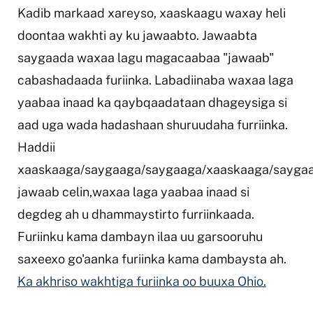
Kadib markaad xareyso, xaaskaagu waxay heli
doontaa wakhti ay ku jawaabto. Jawaabta
saygaada waxaa lagu magacaabaa "jawaab"
cabashadaada furiinka. Labadiinaba waxaa laga
yaabaa inaad ka qaybqaadataan dhageysiga si
aad uga wada hadashaan shuruudaha furriinka.
Haddii
xaaskaaga/saygaaga/saygaaga/xaaskaaga/saygaa
jawaab celin,waxaa laga yaabaa inaad si
degdeg ah u dhammaystirto furriinkaada.
Furiinku kama dambayn ilaa uu garsooruhu
saxeexo go'aanka furiinka kama dambaysta ah.
Ka akhriso wakhtiga furiinka oo buuxa Ohio.