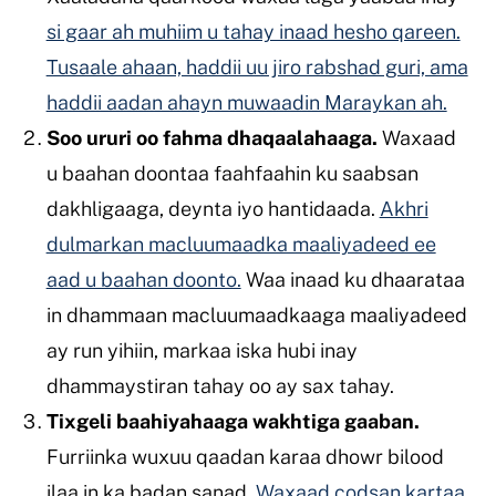
si gaar ah muhiim u tahay inaad hesho qareen.
Tusaale ahaan, haddii uu jiro rabshad guri, ama
haddii aadan ahayn muwaadin Maraykan ah.
Soo ururi oo fahma dhaqaalahaaga.
Waxaad
u baahan doontaa faahfaahin ku saabsan
dakhligaaga, deynta iyo hantidaada.
Akhri
dulmarkan macluumaadka maaliyadeed ee
aad u baahan doonto.
Waa inaad ku dhaarataa
in dhammaan macluumaadkaaga maaliyadeed
ay run yihiin, markaa iska hubi inay
dhammaystiran tahay oo ay sax tahay.
Tixgeli baahiyahaaga wakhtiga gaaban.
Furriinka wuxuu qaadan karaa dhowr bilood
ilaa in ka badan sanad.
Waxaad codsan kartaa