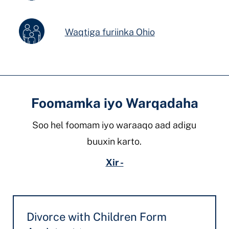
Waqtiga furiinka Ohio
Foomamka iyo Warqadaha
Soo hel foomam iyo waraaqo aad adigu
buuxin karto.
Xir -
Divorce with Children Form