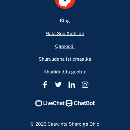
Footer
Blog
Nala Soo Xidhiidh
Qarsoodi
Shuruudaha Isticmaalka
Khariidadda goobta
Caawinta
Caawinta
Caawinta
Caawinta
Sharciga
Sharciga
Sharciga
Sharciga
Ohio
Ohio
Ohio
Ohio
Facebook
Twitter
Linkedin
Instagram
Page
Page
Page
Page
© 2026 Caawinta Sharciga Ohio