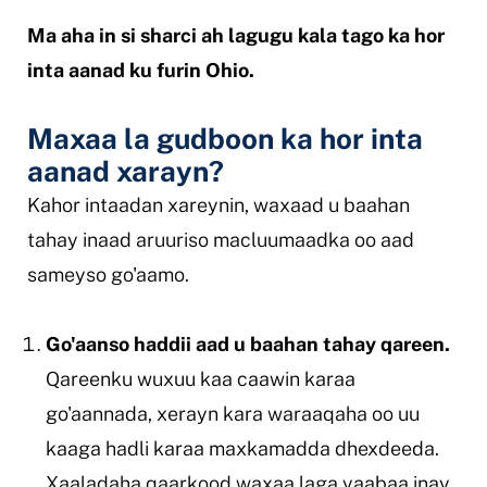
Ma aha in si sharci ah lagugu kala tago ka hor
inta aanad ku furin Ohio.
Maxaa la gudboon ka hor inta
aanad xarayn?
Kahor intaadan xareynin, waxaad u baahan
tahay inaad aruuriso macluumaadka oo aad
sameyso go'aamo.
Go'aanso haddii aad u baahan tahay qareen.
Qareenku wuxuu kaa caawin karaa
go'aannada, xerayn kara waraaqaha oo uu
kaaga hadli karaa maxkamadda dhexdeeda.
Xaaladaha qaarkood waxaa laga yaabaa inay