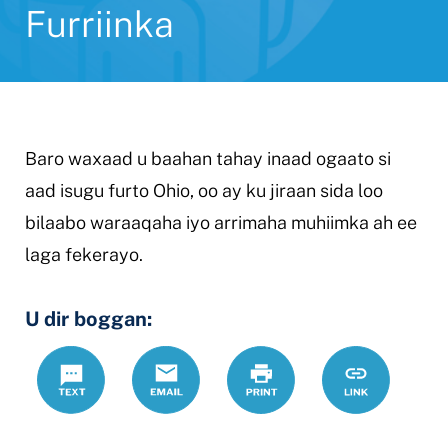
Furriinka
Baro waxaad u baahan tahay inaad ogaato si
aad isugu furto Ohio, oo ay ku jiraan sida loo
bilaabo waraaqaha iyo arrimaha muhiimka ah ee
laga fekerayo.
U dir boggan:
Text
Email
Daabac
https://www.
Link