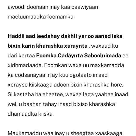
awoodi doonaan inay kaa caawiyaan
macluumaadka foomamka.
Haddii aad leedahay dakhli yar oo aanad iska
bixin karin kharashka xaraynta
, waxaad ku
dari kartaa
Foomka Cadaynta Saboolnimada
ee
xidhmadaada. Foomkan waxa uu maxkamadda
ka codsanayaa in ay kuu ogolaato in aad
xerayso kiiskaaga adoon bixin kharashka hore.
Si kastaba ha ahaatee, waxaa laga yaabaa inaad
weli u baahan tahay inaad bixiso kharashka
dhamaadka kiiska.
Maxkamaddu waa inay u sheegtaa xaaskaaga