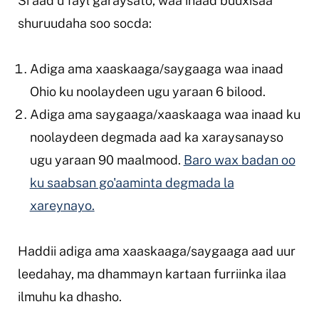
Si aad u fayl garaysato, waa inaad buuxisaa
shuruudaha soo socda:
Adiga ama xaaskaaga/saygaaga waa inaad
Ohio ku noolaydeen ugu yaraan 6 bilood.
Adiga ama saygaaga/xaaskaaga waa inaad ku
noolaydeen degmada aad ka xaraysanayso
ugu yaraan 90 maalmood.
Baro wax badan oo
ku saabsan go'aaminta degmada la
xareynayo.
Haddii adiga ama xaaskaaga/saygaaga aad uur
leedahay, ma dhammayn kartaan furriinka ilaa
ilmuhu ka dhasho.