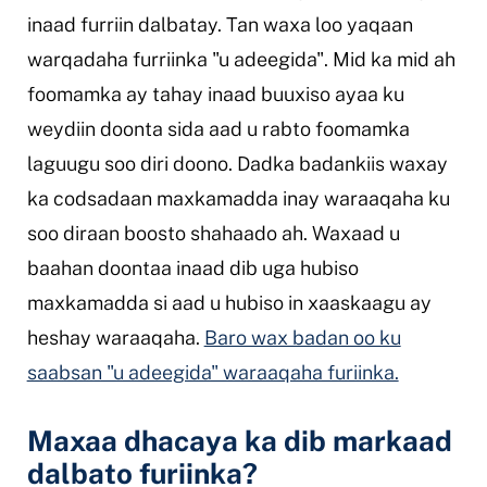
inaad furriin dalbatay. Tan waxa loo yaqaan
warqadaha furriinka "u adeegida". Mid ka mid ah
foomamka ay tahay inaad buuxiso ayaa ku
weydiin doonta sida aad u rabto foomamka
laguugu soo diri doono. Dadka badankiis waxay
ka codsadaan maxkamadda inay waraaqaha ku
soo diraan boosto shahaado ah. Waxaad u
baahan doontaa inaad dib uga hubiso
maxkamadda si aad u hubiso in xaaskaagu ay
heshay waraaqaha.
Baro wax badan oo ku
saabsan "u adeegida" waraaqaha furiinka.
Maxaa dhacaya ka dib markaad
dalbato furiinka?