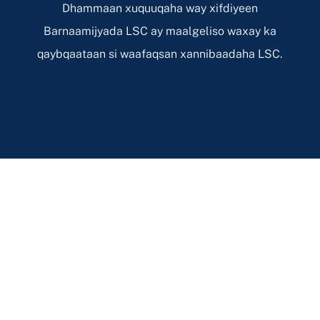
Dhammaan xuquuqaha way xifdiyeen
Barnaamijyada LSC ay maalgeliso waxay ka
qaybqaataan si waafaqsan xannibaadaha LSC.