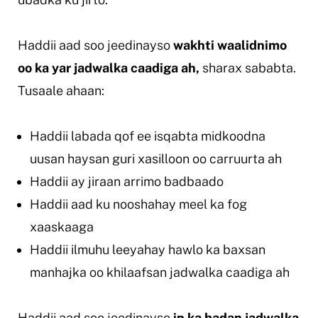
Haddii aad soo jeedinayso
wakhti waalidnimo
oo ka yar jadwalka caadiga ah,
sharax sababta.
Tusaale ahaan:
Haddii labada qof ee isqabta midkoodna
uusan haysan guri xasilloon oo carruurta ah
Haddii ay jiraan arrimo badbaado
Haddii aad ku nooshahay meel ka fog
xaaskaaga
Haddii ilmuhu leeyahay hawlo ka baxsan
manhajka oo khilaafsan jadwalka caadiga ah
Haddii aad soo jeedinayso
in ka badan jadwalka