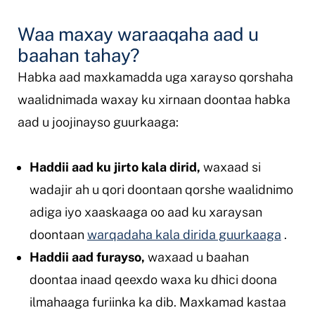
Waa maxay waraaqaha aad u
baahan tahay?
Habka aad maxkamadda uga xarayso qorshaha
waalidnimada waxay ku xirnaan doontaa habka
aad u joojinayso guurkaaga:
Haddii aad ku jirto kala dirid,
waxaad si
wadajir ah u qori doontaan qorshe waalidnimo
adiga iyo xaaskaaga oo aad ku xaraysan
doontaan
warqadaha kala dirida guurkaaga
.
Haddii aad furayso,
waxaad u baahan
doontaa inaad qeexdo waxa ku dhici doona
ilmahaaga furiinka ka dib. Maxkamad kastaa