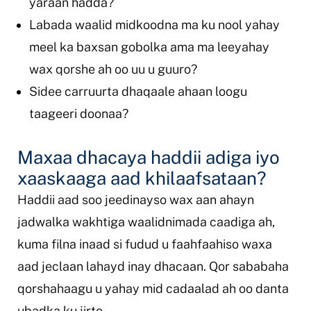
yaraan hadda?
Labada waalid midkoodna ma ku nool yahay
meel ka baxsan gobolka ama ma leeyahay
wax qorshe ah oo uu u guuro?
Sidee carruurta dhaqaale ahaan loogu
taageeri doonaa?
Maxaa dhacaya haddii adiga iyo
xaaskaaga aad khilaafsataan?
Haddii aad soo jeedinayso wax aan ahayn
jadwalka wakhtiga waalidnimada caadiga ah,
kuma filna inaad si fudud u faahfaahiso waxa
aad jeclaan lahayd inay dhacaan. Qor sababaha
qorshahaagu u yahay mid cadaalad ah oo danta
ubadka ku jirto.