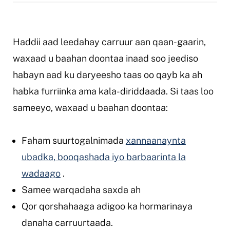
Haddii aad leedahay carruur aan qaan-gaarin,
waxaad u baahan doontaa inaad soo jeediso
habayn aad ku daryeesho taas oo qayb ka ah
habka furriinka ama kala-diriddaada. Si taas loo
sameeyo, waxaad u baahan doontaa:
Faham suurtogalnimada
xannaanaynta
ubadka, booqashada iyo barbaarinta la
wadaago
.
Samee warqadaha saxda ah
Qor qorshahaaga adigoo ka hormarinaya
danaha carruurtaada.