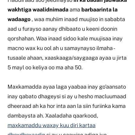
wakhtiga waalidnimada
ama
barbaarinta la
wadaago
, waa muhiim inaad muujiso in sababta
aad u furayso aanay dhibaato u keeni doonin
qorshahan. Waa inaad sidoo kale muujisaa inay
macno wax ku ool ah u samaynayso ilmaha -
tusaale ahaan, xaaskaaga/saygaaga ayaa u jirta
5 mayl oo keliya oo ma aha 50.
Maxkamadda ayaa laga yaabaa inay go'aansato
inay qabato dhageysi si ay u hesho macluumaad
dheeraad ah ka hor inta aan la siin furiinka kama
dambaysta ah. Xaaladaha qaarkood,
maxkamaddu waxay kuu diri kartaa
dhexdhexaadin
si ay u caawiso adiga iyo