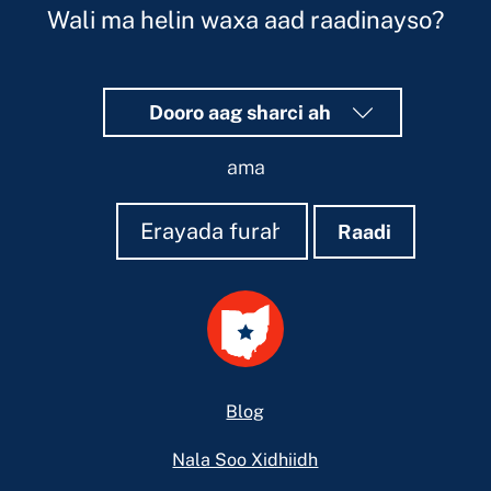
Wali ma helin waxa aad raadinayso?
Dooro aag sharci ah
ama
Raadi
Raadi
Raadi
Footer
Blog
Nala Soo Xidhiidh