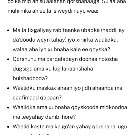
oo ka mid ah su'aalahan qorshahaaga. Su'aalaha
muhiimka ah ee la is weydiinayo waa:
Ma la tixgaliyay rabitaanka ubadka (haddii ay
da'doodu weyn tahay) iyo xiriirka waalidka,
walaalaha iyo xubnaha kale ee qoyska?
Qorshuhu ma carqaladayn doonaa nolosha
dugsiga ama ku lug lahaanshaha
bulshadooda?
Waalidku maskax ahaan iyo jidh ahaanba ma
caafimaad qabaan?
Waalidka ama xubnaha qoyskooda midkoodna
ma leeyahay dembi hore?
Waalid kasta ma ka go'an yahay qorshaha, ugu