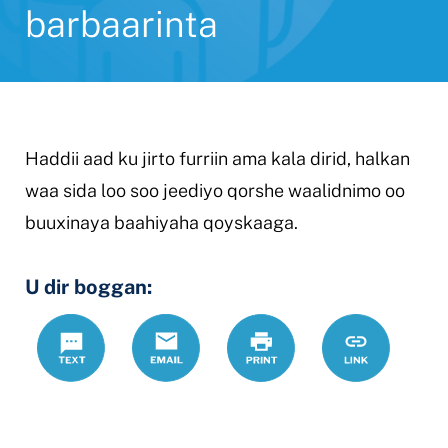
barbaarinta
Haddii aad ku jirto furriin ama kala dirid, halkan
waa sida loo soo jeediyo qorshe waalidnimo oo
buuxinaya baahiyaha qoyskaaga.
U dir boggan:
Text
Email
Daabac
https://www.
Link
iyo-
booqashada