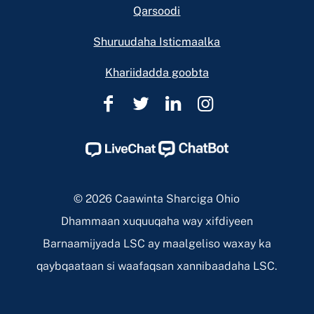
Qarsoodi
Shuruudaha Isticmaalka
Khariidadda goobta
Caawinta
Caawinta
Caawinta
Caawinta
Sharciga
Sharciga
Sharciga
Sharciga
Ohio
Ohio
Ohio
Ohio
Facebook
Twitter
Linkedin
Instagram
Page
Page
Page
Page
© 2026 Caawinta Sharciga Ohio
Dhammaan xuquuqaha way xifdiyeen
Barnaamijyada LSC ay maalgeliso waxay ka
qaybqaataan si waafaqsan xannibaadaha LSC.