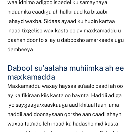
waalidnimo adigoo isbedel ku samaynaya
nidaamka caadiga ah halkii aad ka bilaabi
lahayd waxba. Sidaas ayaad ku hubin kartaa
inaad tixgeliso wax kasta oo ay maxkamaddu u
baahan doonto si ay u daboosho amarkeeda ugu
dambeeya.
Dabool su'aalaha muhiimka ah ee
maxkamadda
Maxkamaddu waxay haysaa su'aalo caadi ah oo
ay ka fikiraan kiis kasta oo haynta. Haddii adiga
iyo saygaaga/xaaskaaga aad khilaaftaan, ama
haddii aad doonaysaan qorshe aan caadi ahayn,
waxaa faa'iido leh inaad ka hadasho mid kasta