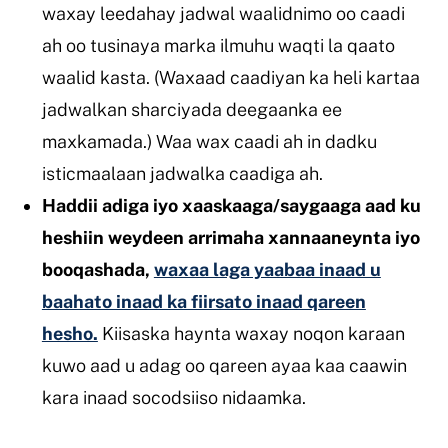
waxay leedahay jadwal waalidnimo oo caadi
ah oo tusinaya marka ilmuhu waqti la qaato
waalid kasta. (Waxaad caadiyan ka heli kartaa
jadwalkan sharciyada deegaanka ee
maxkamada.) Waa wax caadi ah in dadku
isticmaalaan jadwalka caadiga ah.
Haddii adiga iyo xaaskaaga/saygaaga aad ku
heshiin weydeen arrimaha xannaaneynta iyo
booqashada,
waxaa laga yaabaa inaad u
baahato inaad ka fiirsato inaad qareen
hesho.
Kiisaska haynta waxay noqon karaan
kuwo aad u adag oo qareen ayaa kaa caawin
kara inaad socodsiiso nidaamka.