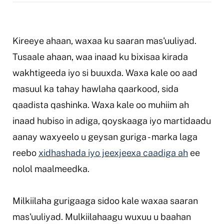
Kireeye ahaan, waxaa ku saaran mas'uuliyad.
Tusaale ahaan, waa inaad ku bixisaa kirada
wakhtigeeda iyo si buuxda. Waxa kale oo aad
masuul ka tahay hawlaha qaarkood, sida
qaadista qashinka. Waxa kale oo muhiim ah
inaad hubiso in adiga, qoyskaaga iyo martidaadu
aanay waxyeelo u geysan guriga - marka laga
reebo
xidhashada iyo jeexjeexa caadiga ah
ee
nolol maalmeedka.
Milkiilaha gurigaaga sidoo kale waxaa saaran
mas'uuliyad. Mulkiilahaagu wuxuu u baahan