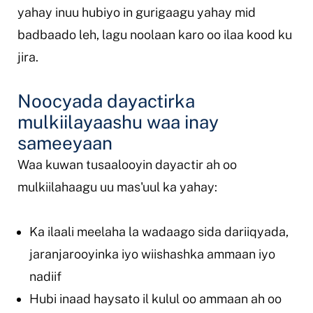
yahay inuu hubiyo in gurigaagu yahay mid
badbaado leh, lagu noolaan karo oo ilaa kood ku
jira.
Noocyada dayactirka
mulkiilayaashu waa inay
sameeyaan
Waa kuwan tusaalooyin dayactir ah oo
mulkiilahaagu uu mas'uul ka yahay:
Ka ilaali meelaha la wadaago sida dariiqyada,
jaranjarooyinka iyo wiishashka ammaan iyo
nadiif
Hubi inaad haysato il kulul oo ammaan ah oo