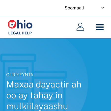
your
Skip
language
to
Main
Main
main
navigation
navigation
content
GURIYEYNTA
Maxaa dayactir ah
oo ay tahay in
mulkiilayaashu