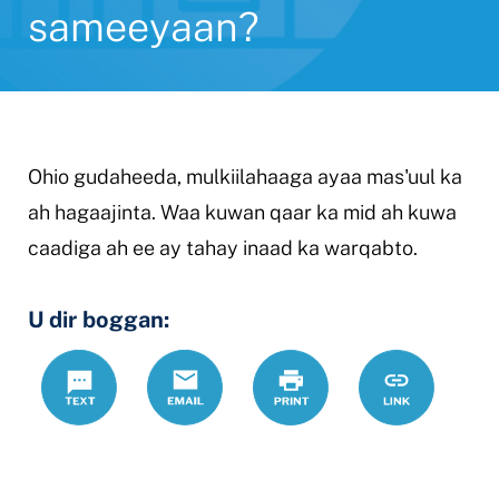
sameeyaan?
Ohio gudaheeda, mulkiilahaaga ayaa mas'uul ka
ah hagaajinta. Waa kuwan qaar ka mid ah kuwa
caadiga ah ee ay tahay inaad ka warqabto.
U dir boggan:
Text
Email
Daabac
https://www.
Link
milkiilayaash
waa%20in%