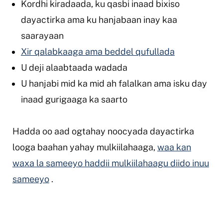
Kordhi kiradaada, ku qasbi inaad bixiso
dayactirka ama ku hanjabaan inay kaa
saarayaan
Xir qalabkaaga ama beddel qufullada
U deji alaabtaada wadada
U hanjabi mid ka mid ah falalkan ama isku day
inaad gurigaaga ka saarto
Hadda oo aad ogtahay noocyada dayactirka
looga baahan yahay mulkiilahaaga,
waa kan
waxa la sameeyo haddii mulkiilahaagu diido inuu
sameeyo
.