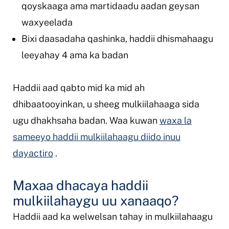
qoyskaaga ama martidaadu aadan geysan
waxyeelada
Bixi daasadaha qashinka, haddii dhismahaagu
leeyahay 4 ama ka badan
Haddii aad qabto mid ka mid ah
dhibaatooyinkan, u sheeg mulkiilahaaga sida
ugu dhakhsaha badan. Waa kuwan
waxa la
sameeyo haddii mulkiilahaagu diido inuu
dayactiro
.
Maxaa dhacaya haddii
mulkiilahaygu uu xanaaqo?
Haddii aad ka welwelsan tahay in mulkiilahaagu