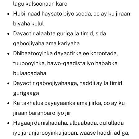
lagu kalsoonaan karo
Hubi inaad haysato biyo socda, oo ay ku jiraan
biyaha kulul
Dayactir alaabta guriga la timid, sida
qaboojiyaha ama kariyaha
Dhibaatooyinka dayactirka ee korontada,
tuubooyinka, hawo-qaadista iyo hababka
bulaacadaha
Dayactir qaboojiyahaaga, haddii ay la timid
gurigaaga
Ka takhalus cayayaanka ama jiirka, oo ay ku
jiraan baranbaro iyo jiir
Hagaaji dariishadaha, albaabada, qufullada
iyo jaranjarooyinka jaban, waase haddii adiga,