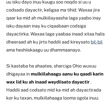
uu isku dayo inuu kuugu soo noqdo si uu u
codsado dayactir, keligaa ma tihid. Waxaa jira
qaar ka mid ah mulkiilayaasha laga yaabo inay
isku dayaan inay ku ciqaabaan codsiga
dayactirka. Waxaa laga yaabaa inaad xitaa halis
dheeraad ah ku jirto haddii aad kireysato
bil-bil
ama heshiiskaagu uu dhammaanayo.
Si kastaba ha ahaatee, sharciga Ohio wuxuu
dhigayaa in
mulkiilahaagu aanu ku qaadi karin
wax lid ku ah inaad weydiisato dayactir
.
Haddii aad codsato mid ka mid ah dayactirada
kor ku taxan, mulkiilahaaga looma ogola inuu: