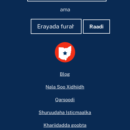
ama
Raadi
Raadi
Raadi
Footer
Blog
Nala Soo Xidhiidh
Qarsoodi
Shuruudaha Isticmaalka
Khariidadda goobta