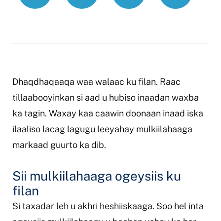
liiska-
hubinta
Dhaqdhaqaaqa waa walaac ku filan. Raac
tillaabooyinkan si aad u hubiso inaadan waxba
ka tagin. Waxay kaa caawin doonaan inaad iska
ilaaliso lacag lagugu leeyahay mulkiilahaaga
markaad guurto ka dib.
Sii mulkiilahaaga ogeysiis ku
filan
Si taxadar leh u akhri heshiiskaaga. Soo hel inta