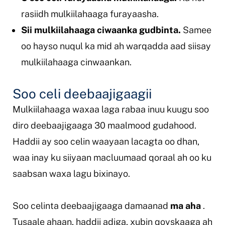
rasiidh mulkiilahaaga furayaasha.
Sii mulkiilahaaga ciwaanka gudbinta.
Samee
oo hayso nuqul ka mid ah warqadda aad siisay
mulkiilahaaga cinwaankan.
Soo celi deebaajigaagii
Mulkiilahaaga waxaa laga rabaa inuu kuugu soo
diro deebaajigaaga 30 maalmood gudahood.
Haddii ay soo celin waayaan lacagta oo dhan,
waa inay ku siiyaan macluumaad qoraal ah oo ku
saabsan waxa lagu bixinayo.
Soo celinta deebaajigaaga damaanad
ma aha
.
Tusaale ahaan, haddii adiga, xubin qoyskaaga ah