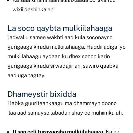
wixii qashinka ah.
La soco qaybta mulkiilahaaga
Jadwal u samee wakhti aad kula soconayso
gurigaaga kirada mulkiilahaaga. Haddii adiga iyo
mulkiilahaagu aydaan ku dhex socon karin
gurigaaga kirada si wadajir ah, sawiro qaabka
aad uga tagtay.
Dhameystir bixidda
Habka guuritaankaagu ma dhammayn doono
ilaa aad samayso labadan shay ee muhiimka ah.
U soo celi furayaasha mulkiilahaaga.
Ka hel