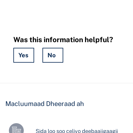
Was this information helpful?
Yes
No
Hidden
Fields
Macluumaad Dheeraad ah
Sida loo soo celiyo deebaajigaagii