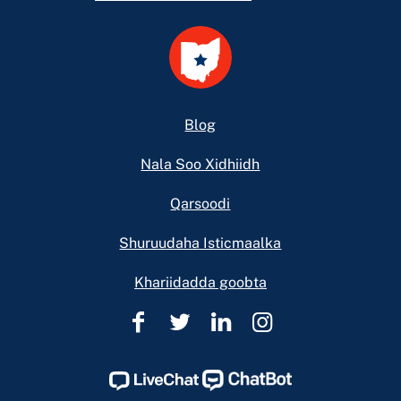
Footer
Blog
Nala Soo Xidhiidh
Qarsoodi
Shuruudaha Isticmaalka
Khariidadda goobta
Caawinta
Caawinta
Caawinta
Caawinta
Sharciga
Sharciga
Sharciga
Sharciga
Ohio
Ohio
Ohio
Ohio