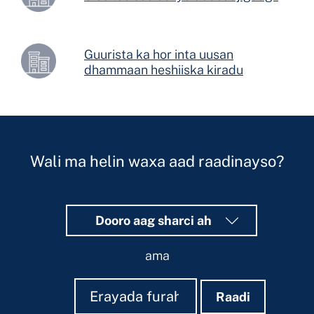
Guurista ka hor inta uusan
dhammaan heshiiska kiradu
Wali ma helin waxa aad raadinayso?
Dooro aag sharci ah
ama
Raadi
Raadi
Raadi