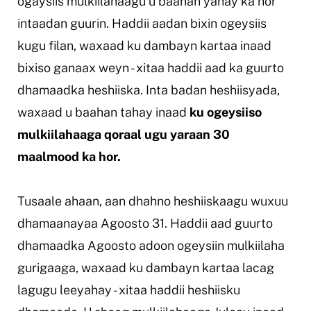
ogaysiis mulkiilahaagu u baahan yahay ka hor
intaadan guurin. Haddii aadan bixin ogeysiis
kugu filan, waxaad ku dambayn kartaa inaad
bixiso ganaax weyn - xitaa haddii aad ka guurto
dhamaadka heshiiska. Inta badan heshiisyada,
waxaad u baahan tahay inaad
ku ogeysiiso
mulkiilahaaga qoraal ugu yaraan 30
maalmood ka hor.
Tusaale ahaan, aan dhahno heshiiskaagu wuxuu
dhamaanayaa Agoosto 31. Haddii aad guurto
dhamaadka Agoosto adoon ogeysiin mulkiilaha
gurigaaga, waxaad ku dambayn kartaa lacag
lagugu leeyahay - xitaa haddii heshiisku