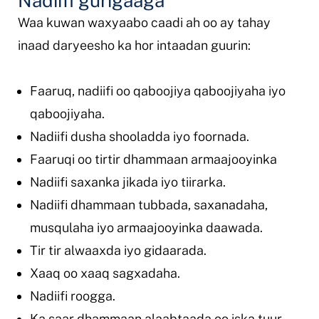
Nadiifi gurigaaga
Waa kuwan waxyaabo caadi ah oo ay tahay
inaad daryeesho ka hor intaadan guurin:
Faaruq, nadiifi oo qaboojiya qaboojiyaha iyo
qaboojiyaha.
Nadiifi dusha shooladda iyo foornada.
Faaruqi oo tirtir dhammaan armaajooyinka
Nadiifi saxanka jikada iyo tiirarka.
Nadiifi dhammaan tubbada, saxanadaha,
musqulaha iyo armaajooyinka daawada.
Tir tir alwaaxda iyo gidaarada.
Xaaq oo xaaq sagxadaha.
Nadiifi roogga.
Ka saar dhammaan alaabtaada oo iska tuur