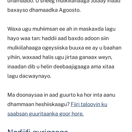
dhamaado. U sheeg mulkiilahaaga Julaay inaad
baxayso dhamaadka Agoosto.
Waxa ugu muhiimsan ee ah in maskaxda lagu
hayo waa tan: haddii aad baxdo adoon siin
mulkiilahaaga ogeysiiska buuxa ee ay u baahan
yihiin, waxaad halis ugu jirtaa ganaax weyn,
inaadan dib u helin deebaajigaaga ama xitaa
lagu dacwaynayo.
Ma doonaysaa in aad guurto ka hor inta aanu
dhammaan heshiiskaagu?
Fiiri talooyin ku
saabsan guuritaanka goor hore.