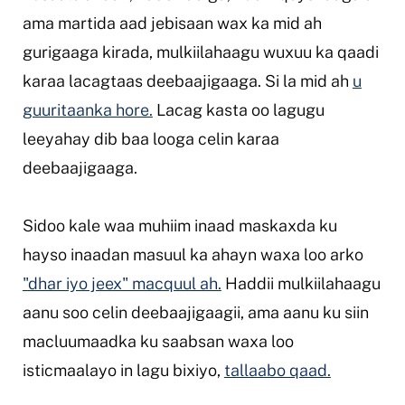
ama martida aad jebisaan wax ka mid ah
gurigaaga kirada, mulkiilahaagu wuxuu ka qaadi
karaa lacagtaas deebaajigaaga. Si la mid ah
u
guuritaanka hore.
Lacag kasta oo lagugu
leeyahay dib baa looga celin karaa
deebaajigaaga.
Sidoo kale waa muhiim inaad maskaxda ku
hayso inaadan masuul ka ahayn waxa loo arko
"dhar iyo jeex" macquul ah.
Haddii mulkiilahaagu
aanu soo celin deebaajigaagii, ama aanu ku siin
macluumaadka ku saabsan waxa loo
isticmaalayo in lagu bixiyo,
tallaabo qaad.