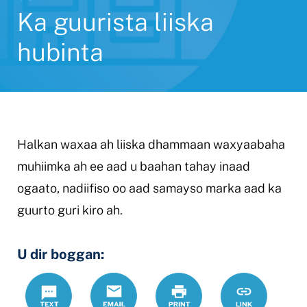
Ka guurista liiska
hubinta
Halkan waxaa ah liiska dhammaan waxyaabaha
muhiimka ah ee aad u baahan tahay inaad
ogaato, nadiifiso oo aad samayso marka aad ka
guurto guri kiro ah.
U dir boggan:
Text
Email
Daabac
https://www.
Link
guurista-