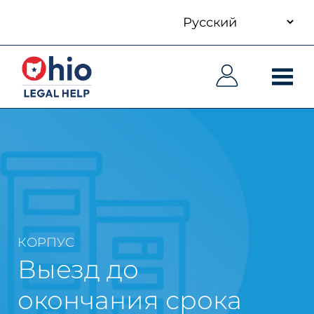
your
Skip
language
to
Основная
Основная
main
навигация
навигация
content
КОРПУС
Выезд до
окончания срока