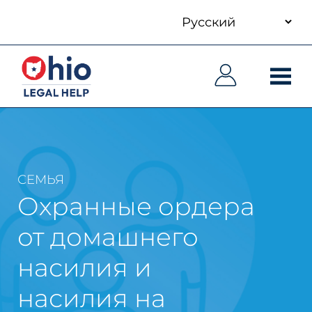
your
Skip
language
to
Основная
Основная
main
навигация
навигация
content
СЕМЬЯ
Охранные ордера
от домашнего
насилия и
насилия на