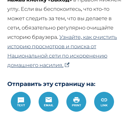
углу. Если вы беспокоитесь, что кто-то
может следить за тем, что вы делаете в
сети, обязательно регулярно очищайте
историю браузера.
Узнайте, как очистить
историю просмотров и поиска от
Национальной сети по искоренению
домашнего насилия.
Отправить эту страницу на:
Text
Email
Печать
https://ww
Link
%D0%B7%D
cpo