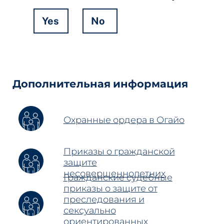
Yes
No
Hidden
Fields
Дополнительная информация
Охранные ордера в Огайо
Приказы о гражданской
защите
несовершеннолетних
Гражданские судебные
приказы о защите от
преследования и
сексуально
ориентированных