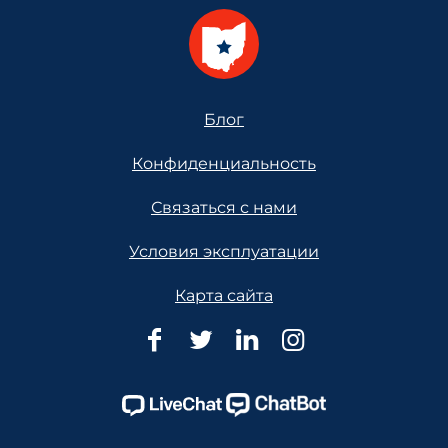
Footer
Блог
Конфиденциальность
Связаться с нами
Условия эксплуатации
Карта сайта
Юридическая
Юридическая
Юридическая
Юридическ
помощь
помощь
помощь
помощь
в
в
в
в
Огайо
Огайо
Огайо
Огайо