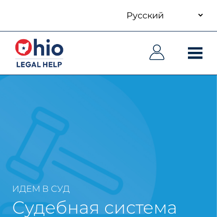
your
Skip
language
to
Основная
Основная
main
навигация
навигация
content
ИДЕМ В СУД
Судебная система