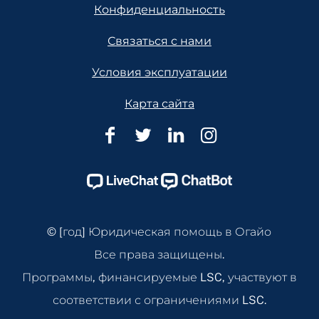
Конфиденциальность
Связаться с нами
Условия эксплуатации
Карта сайта
Юридическая
Юридическая
Юридическая
Юридическ
помощь
помощь
помощь
помощь
в
в
в
в
Огайо
Огайо
Огайо
Огайо
Facebook
Twitter
Linkedin
Instagram
© [год] Юридическая помощь в Огайо
Page
Page
Page
Page
Все права защищены.
Программы, финансируемые LSC, участвуют в
соответствии с ограничениями LSC.