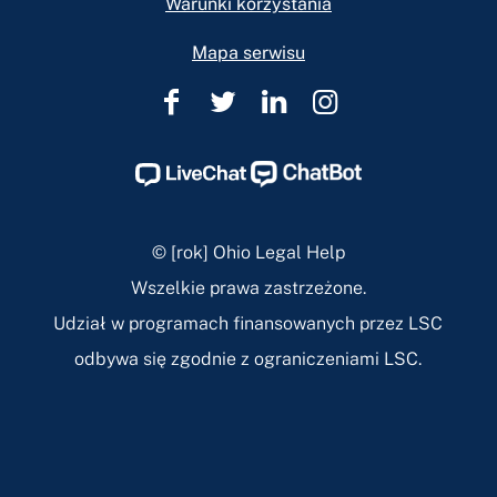
Warunki korzystania
Mapa serwisu
Pomoc
Pomoc
Pomoc
Pomoc
prawna
prawna
prawna
prawna
w
w
w
w
Ohio
Ohio
Ohio
Ohio
Facebook
Twitter
Linkedin
Instagram
© [rok] Ohio Legal Help
Page
Page
Page
Page
Wszelkie prawa zastrzeżone.
Udział w programach finansowanych przez LSC
odbywa się zgodnie z ograniczeniami LSC.