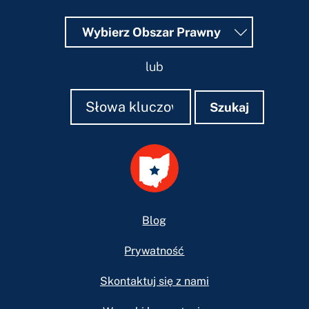
Wybierz Obszar Prawny
lub
Szukaj
Szukaj
Szukaj
Footer
Blog
Prywatność
Skontaktuj się z nami