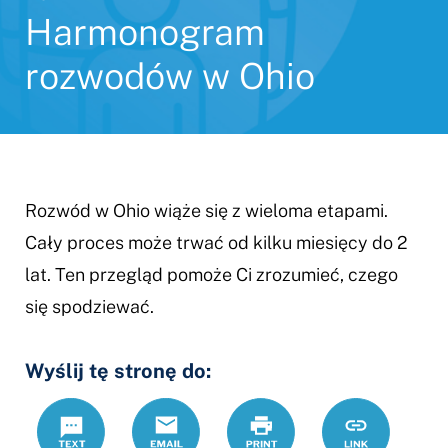
Harmonogram
rozwodów w Ohio
Rozwód w Ohio wiąże się z wieloma etapami.
Cały proces może trwać od kilku miesięcy do 2
lat. Ten przegląd pomoże Ci zrozumieć, czego
się spodziewać.
Wyślij tę stronę do:
Text
Email
Drukuj
https://www
Link
rozwodowy