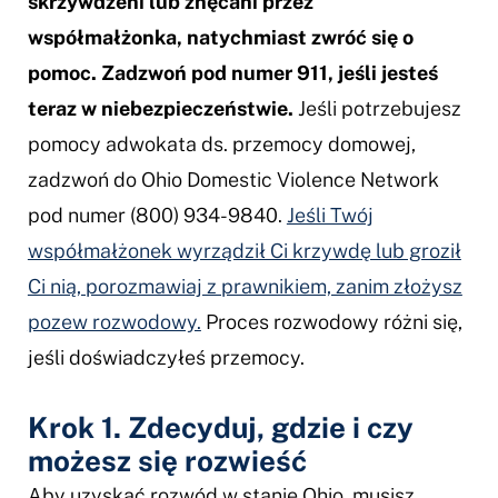
skrzywdzeni lub znęcani przez
współmałżonka, natychmiast zwróć się o
pomoc. Zadzwoń pod numer 911, jeśli jesteś
teraz w niebezpieczeństwie.
Jeśli potrzebujesz
pomocy adwokata ds. przemocy domowej,
zadzwoń do Ohio Domestic Violence Network
pod numer (800) 934-9840.
Jeśli Twój
współmałżonek wyrządził Ci krzywdę lub groził
Ci nią, porozmawiaj z prawnikiem, zanim złożysz
pozew rozwodowy.
Proces rozwodowy różni się,
jeśli doświadczyłeś przemocy.
Krok 1. Zdecyduj, gdzie
i czy
możesz się rozwieść
Aby uzyskać rozwód w stanie Ohio, musisz