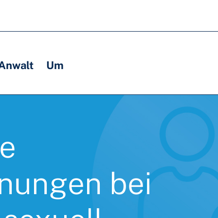
 Anwalt
Um
he
nungen bei