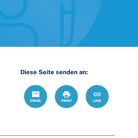
Diese Seite senden an:
Email
Print
https://www.ohio
Link
Soo-
CPO