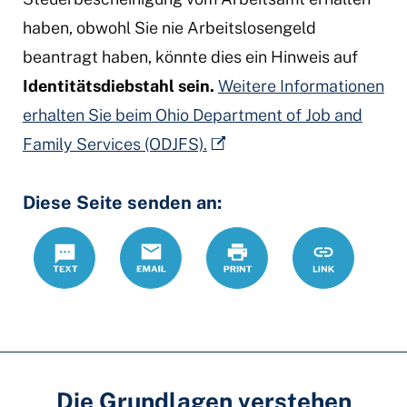
haben, obwohl Sie nie Arbeitslosengeld
beantragt haben, könnte dies ein Hinweis auf
Identitätsdiebstahl sein.
Weitere Informationen
erhalten Sie beim Ohio Department of Job and
Family Services (ODJFS).
Diese Seite senden an:
Text
Email
Print
https://www.
Link
Die Grundlagen verstehen