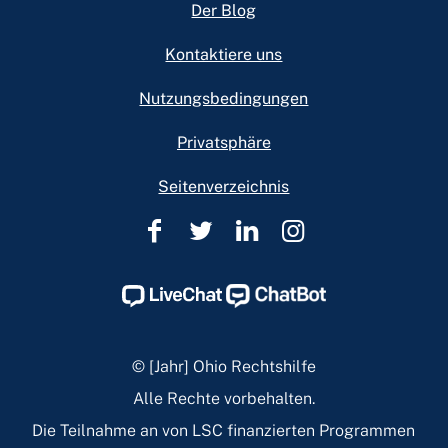
Footer
Der Blog
Kontaktiere uns
Nutzungsbedingungen
Privatsphäre
Seitenverzeichnis
Rechtshilfe
Rechtshilfe
Rechtshilfe
Rechtshilfe
in
in
in
in
Ohio
Ohio
Ohio
Ohio
Facebook
Twitter
Linkedin
Instagram
Page
Page
Page
Page
© [Jahr] Ohio Rechtshilfe
Alle Rechte vorbehalten.
Die Teilnahme an von LSC finanzierten Programmen