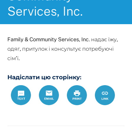
Services, Inc.
Family & Community Services, Inc. надає їжу,
одяг, притулок і консультує потребуючі
сім’ї.
Надіслати цю сторінку:
Text
Email
Роздрукувати
https://www.
Link
community-
services-
inc