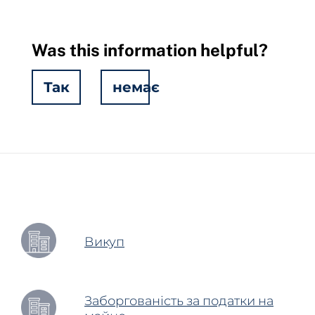
Was this information helpful?
Так
немає
Hidden
Fields
Викуп
Заборгованість за податки на