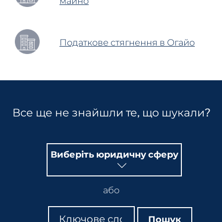
майно
Податкове стягнення в Огайо
Все ще не знайшли те, що шукали?
Виберіть юридичну сферу
або
Пошук
Пошук
Пошук