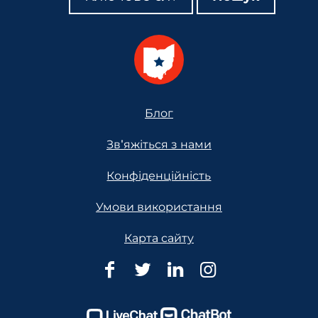
Footer
Блог
Зв'яжіться з нами
Конфіденційність
Умови використання
Карта сайту
Юридична
Юридична
Юридична
Юридична
допомога
допомога
допомога
допомога
Огайо
Огайо
Огайо
Огайо