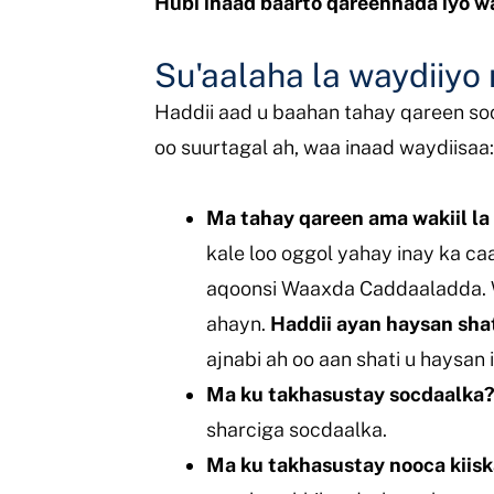
Hubi inaad baarto qareennada iyo w
Su'aalaha la waydiiy
Haddii aad u baahan tahay qareen so
oo suurtagal ah, waa inaad waydiisaa
Ma tahay qareen ama wakiil l
kale loo oggol yahay inay ka ca
aqoonsi Waaxda Caddaaladda. W
ahayn.
Haddii ayan haysan shat
ajnabi ah oo aan shati u haysan i
Ma ku takhasustay socdaalka
sharciga socdaalka.
Ma ku takhasustay nooca kiis