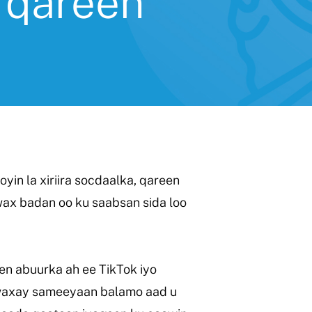
o qareen
yin la xiriira socdaalka, qareen
wax badan oo ku saabsan sida loo
en abuurka ah ee TikTok iyo
waxay sameeyaan balamo aad u