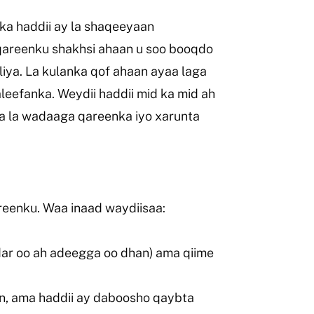
nka haddii ay la shaqeeyaan
 qareenku shakhsi ahaan u soo booqdo
iya. La kulanka qof ahaan ayaa laga
leefanka. Weydii haddii mid ka mid ah
a la wadaaga qareenka iyo xarunta
reenku. Waa inaad waydiisaa:
dar oo ah adeegga oo dhan) ama qiime
n, ama haddii ay daboosho qaybta