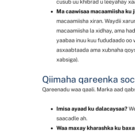
cusub uu khibrad u leeyahay xa
Ma caawisaa macaamiisha ku j
macaamiisha xiran. Waydii xaru
macaamiisha la xidhay, ama had
yaabaa inuu kuu fududaado oo w
asxaabtaada ama xubnaha qoysk
xabsiga).
Qiimaha qareenka so
Qareenadu waa qaali. Marka aad qabs
Imisa ayaad ku dalacaysaa?
We
saacadle ah.
Waa maxay kharashka ku bax