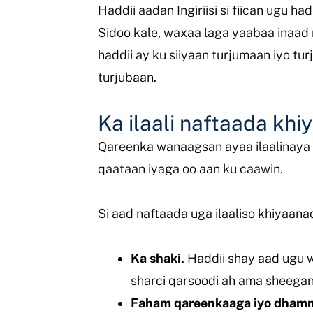
Haddii aadan Ingiriisi si fiican ugu 
Sidoo kale, waxaa laga yaabaa inaad
haddii ay ku siiyaan turjumaan iyo tu
turjubaan.
Ka ilaali naftaada kh
Qareenka wanaagsan ayaa ilaalinaya x
qaataan iyaga oo aan ku caawin.
Si aad naftaada uga ilaaliso khiyaana
Ka shaki.
Haddii shay aad ugu w
sharci qarsoodi ah ama sheegan
Faham qareenkaaga iyo dham