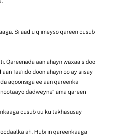
a.
aaga. Si aad u qiimeyso qareen cusub
ti. Qareenada aan ahayn waxaa sidoo
 aan faa'iido doon ahayn oo ay siisay
ada aqoonsiga ee aan qareenka
 "nootaayo dadweyne" ama qareen
enkaaga cusub uu ku takhasusay
socdaalka ah. Hubi in qareenkaaga