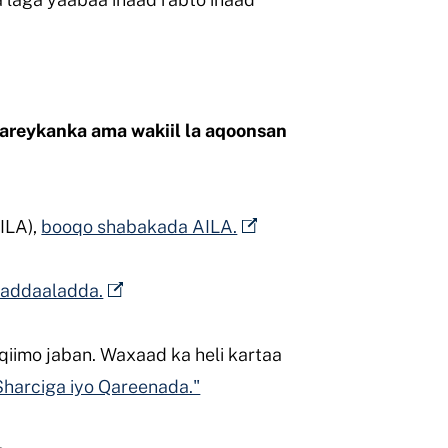
areykanka ama wakiil la aqoonsan
ILA),
booqo shabakada AILA.
Caddaaladda.
 qiimo jaban. Waxaad ka heli kartaa
Sharciga iyo Qareenada."