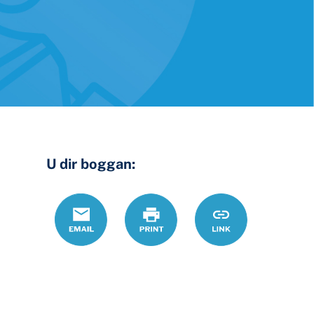
U dir boggan:
Email
Daabac
https://www.ohio
Link
lawyer