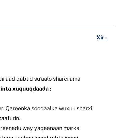
Xir -
i aad qabtid su'aalo sharci ama
alinta xuquuqdaada
:
r. Qareenka socdaalka wuxuu sharxi
aafurin.
areenadu way yaqaanaan marka
a laga yaabaa inaad rabto inaad