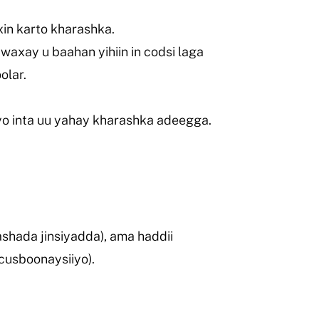
xin karto kharashka.
axay u baahan yihiin in codsi laga
olar.
yo inta uu yahay kharashka adeegga.
ashada jinsiyadda), ama haddii
 cusboonaysiiyo).