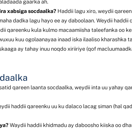
aladaada gaarka ah.
ira xabsiga socdaalka?
Haddii lagu xiro, weydii qaree
maha dadka lagu hayo ee ay daboolaan. Weydii haddii
dii qareenku kula kulmo macaamiisha taleefanka oo kel
uxuu kuu ogolaanayaa inaad iska ilaaliso kharashka ta
aaga ay tahay inuu noqdo xiriiriye (qof macluumaadk
cdaalka
atid qareen laanta socdaalka, weydii inta uu yahay qa
ydii haddii qareenku uu ku dalaco lacag siman (hal qa
aya?
Waydii haddii khidmadu ay daboosho kiiska oo dha