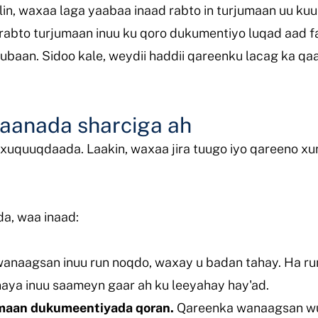
hadlin, waxaa laga yaabaa inaad rabto in turjumaan uu 
 rabto turjumaan inuu ku qoro dukumentiyo luqad aad 
rjubaan. Sidoo kale, weydii haddii qareenku lacag ka qaa
iyaanada sharciga ah
uquuqdaada. Laakin, waxaa jira tuugo iyo qareeno xun
da, waa inaad:
anaagsan inuu run noqdo, waxay u badan tahay. Ha ru
aya inuu saameyn gaar ah ku leeyahay hay'ad.
maan dukumeentiyada qoran.
Qareenka wanaagsan wu