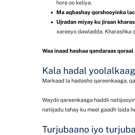
hore oo keliya.
Ma aqbashay qorshooyinka lac
Ujradan miyay ku jiraan khar
xareeyo dawladda. Kharashka 
Waa inaad heshaa qandaraas qoraal
Kala hadal yoolalkaa
Markaad la hadasho qareenkaaga,
qa
Waydii qareenkaaga haddii natiijooyin
natiijadu tahay ku meel gaadh (sida h
Turjubaano iyo turjub