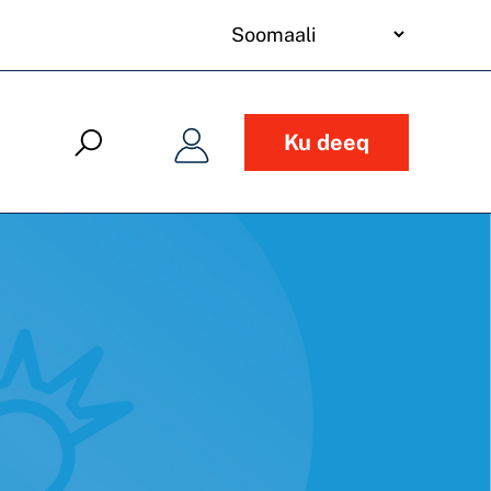
your
language
Ku deeq