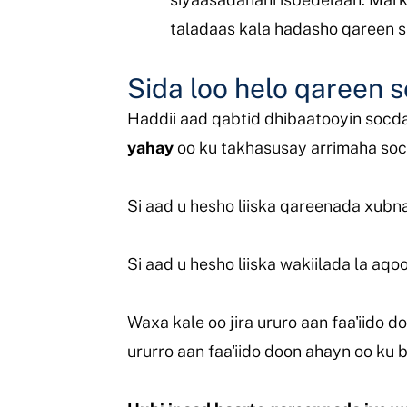
taladaas kala hadasho qareen si
Sida loo helo qareen 
Haddii aad qabtid dhibaatooyin socd
yahay
oo ku takhasusay arrimaha soc
Si aad u hesho liiska qareenada xub
Si aad u hesho liiska wakiilada la aq
Waxa kale oo jira ururo aan faa'iido 
ururro aan faa'iido doon ahayn oo ku