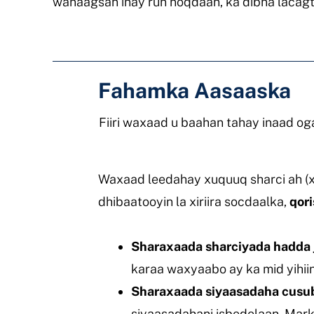
wanaagsan inay run noqdaan, ka dibna lacag
Fahamka Aasaaska
Fiiri waxaad u baahan tahay inaad og
Waxaad leedahay xuquuq sharci ah (x
dhibaatooyin la xiriira socdaalka,
qor
Sharaxaada sharciyada hadda j
karaa waxyaabo ay ka mid yihii
Sharaxaada siyaasadaha cusu
siyaasadahani isbedelaan. Mark