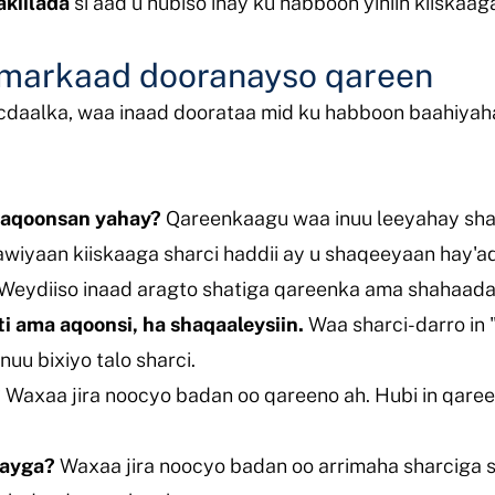
akiilada
si aad u hubiso inay ku habboon yihiin kiiskaag
o markaad dooranayso qareen
cdaalka, waa inaad doorataa mid ku habboon baahiyah
:
a aqoonsan yahay?
Qareenkaagu waa inuu leeyahay sha
awiyaan kiiskaaga sharci haddii ay u shaqeeyaan hay'ad
eydiiso inaad aragto shatiga qareenka ama shahaad
i ama aqoonsi, ha shaqaaleysiin.
Waa sharci-darro in
nuu bixiyo talo sharci.
?
Waxaa jira noocyo badan oo qareeno ah. Hubi in qare
kayga?
Waxaa jira noocyo badan oo arrimaha sharciga 