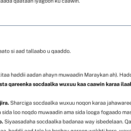
taada qaataan iyagoon ku caawin.
aato si aad tallaabo u qaaddo.
itaa haddii aadan ahayn muwaadin Maraykan ah). Haddi
ista qareenka socdaalka wuxuu kaa caawin karaa ila
ira.
Sharciga socdaalka wuxuu noqon karaa jahawaree
n sida loo noqdo muwaadin ama sida looga fogaado mas
b.
Siyaasadaha socdaalka badanaa way isbedelaan. Q
aa, haddii aad talo ka heshay qareen wakhti hore, wax