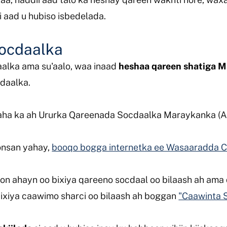
 aad u hubiso isbedelada.
socdaalka
aalka ama su'aalo, waa inaad
heshaa qareen shatiga M
daalka.
naha ka ah Ururka Qareenada Socdaalka Maraykanka (A
oonsan yahay,
booqo bogga internetka ee Wasaaradda 
doon ahayn oo bixiya qareeno socdaal oo bilaash ah ama
 bixiya caawimo sharci oo bilaash ah boggan
"Caawinta 