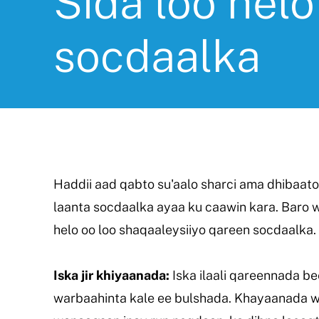
Sida loo hel
socdaalka
Haddii aad qabto su'aalo sharci ama dhibaatoo
laanta socdaalka ayaa ku caawin kara. Baro 
helo oo loo shaqaaleysiiyo qareen socdaalka.
Iska jir khiyaanada:
Iska ilaali qareennada be
warbaahinta kale ee bulshada. Khayaanada 