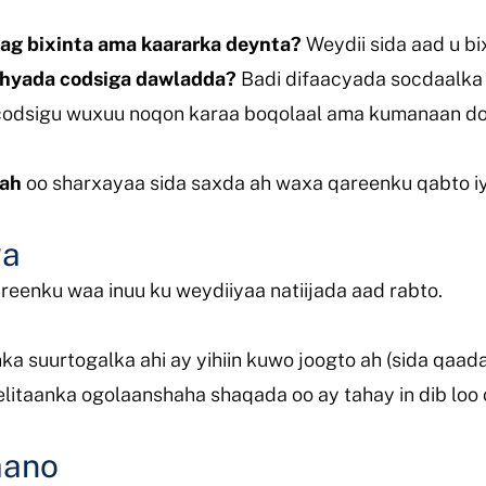
ag bixinta ama kaararka deynta?
Weydii sida aad u bi
ashyada codsiga dawladda?
Badi difaacyada socdaalka w
codsigu wuxuu noqon karaa boqolaal ama kumanaan do
 ah
oo sharxayaa sida saxda ah waxa qareenku qabto i
ga
reenku waa inuu ku weydiiyaa natiijada aad rabto.
ka suurtogalka ahi ay yihiin kuwo joogto ah (sida qaad
elitaanka ogolaanshaha shaqada oo ay tahay in dib loo
aano