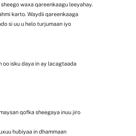
kuu sheego waxa qareenkaagu leeyahay.
fahmi karto. Waydii qareenkaaga
do si uu u helo turjumaan iyo
 oo isku daya in ay lacagtaada
maysan qofka sheegaya inuu jiro
xuu hubiyaa in dhammaan