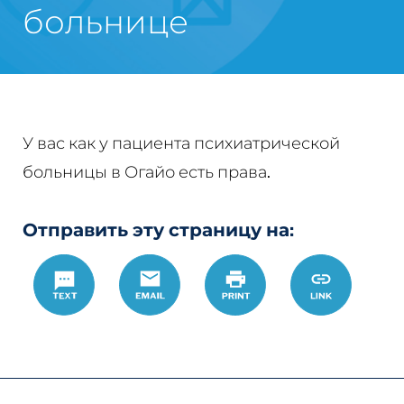
больнице
У вас как у пациента психиатрической
больницы в Огайо есть права.
Отправить эту страницу на:
Text
Email
Печать
https://w
Link
%D0%BF%D
%D0%BF%D
%D0%B1%D