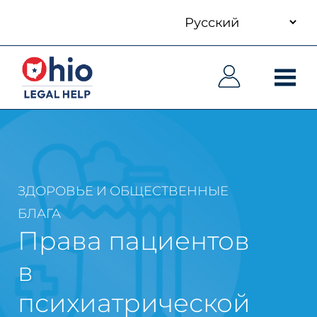
your
Skip
language
to
Основная
Основная
main
навигация
навигация
content
ЗДОРОВЬЕ И ОБЩЕСТВЕННЫЕ
БЛАГА
Права пациентов
в
психиатрической