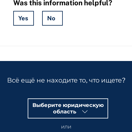
Was this information helpful?
Yes
No
Hidden
Fields
Всё ещё не находите то, что ищете?
Выберите юридическую
область
или