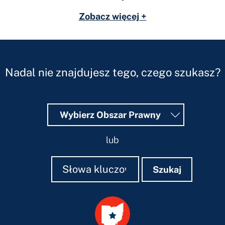
Zobacz więcej +
Nadal nie znajdujesz tego, czego szukasz?
Wybierz Obszar Prawny
lub
Szukaj
Szukaj
Szukaj