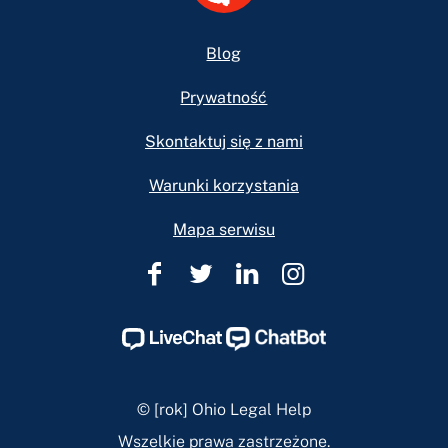
Footer
Blog
Prywatność
Skontaktuj się z nami
Warunki korzystania
Mapa serwisu
Pomoc
Pomoc
Pomoc
Pomoc
prawna
prawna
prawna
prawna
w
w
w
w
Ohio
Ohio
Ohio
Ohio
Facebook
Twitter
Linkedin
Instagram
© [rok] Ohio Legal Help
Page
Page
Page
Page
Wszelkie prawa zastrzeżone.