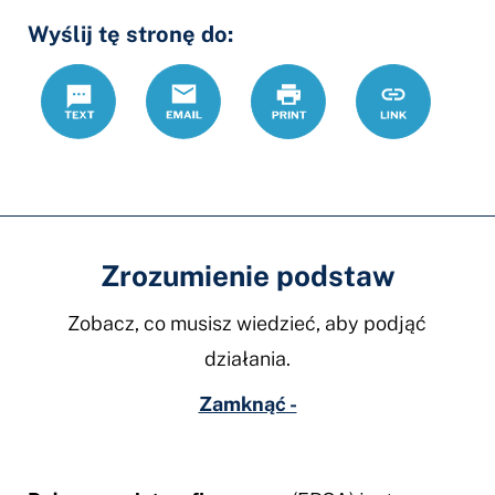
Wyślij tę stronę do:
Text
Email
Drukuj
https://www.
Link
poa
Zrozumienie podstaw
Zobacz, co musisz wiedzieć, aby podjąć
działania.
Zamknąć -