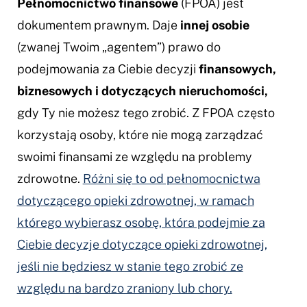
Pełnomocnictwo finansowe
(FPOA) jest
dokumentem prawnym. Daje
innej osobie
(zwanej Twoim „agentem”) prawo do
podejmowania za Ciebie decyzji
finansowych,
biznesowych i dotyczących nieruchomości,
gdy Ty nie możesz tego zrobić. Z FPOA często
korzystają osoby, które nie mogą zarządzać
swoimi finansami ze względu na problemy
zdrowotne.
Różni się to od pełnomocnictwa
dotyczącego opieki zdrowotnej, w ramach
którego wybierasz osobę, która podejmie za
Ciebie decyzje dotyczące opieki zdrowotnej,
jeśli nie będziesz w stanie tego zrobić ze
względu na bardzo zraniony lub chory.