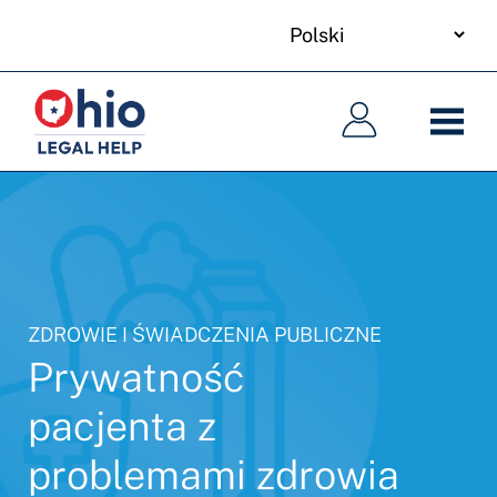
your
Skip
language
to
Główna
Główna
main
nawigacja
nawigacja
content
ZDROWIE I ŚWIADCZENIA PUBLICZNE
Prywatność
pacjenta z
problemami zdrowia