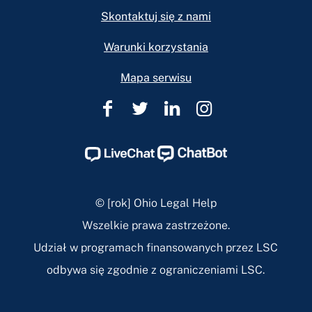
Skontaktuj się z nami
Warunki korzystania
Mapa serwisu
Pomoc
Pomoc
Pomoc
Pomoc
prawna
prawna
prawna
prawna
w
w
w
w
Ohio
Ohio
Ohio
Ohio
Facebook
Twitter
Linkedin
Instagram
© [rok] Ohio Legal Help
Page
Page
Page
Page
Wszelkie prawa zastrzeżone.
Udział w programach finansowanych przez LSC
odbywa się zgodnie z ograniczeniami LSC.