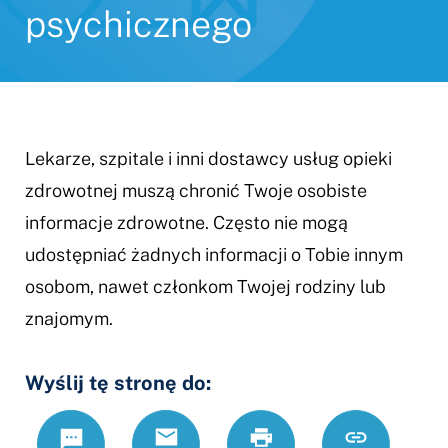
psychicznego
Lekarze, szpitale i inni dostawcy usług opieki
zdrowotnej muszą chronić Twoje osobiste
informacje zdrowotne. Często nie mogą
udostępniać żadnych informacji o Tobie innym
osobom, nawet członkom Twojej rodziny lub
znajomym.
Wyślij tę stronę do:
Text
Email
Drukuj
https://www.
Link