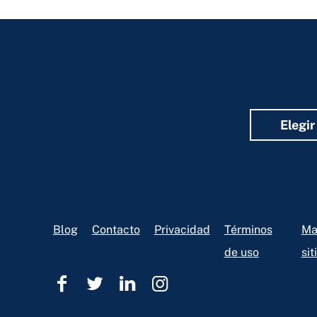
Elegir
Footer
Blog
Contacto
Privacidad
Términos
Ma
de uso
sit
Ohio
Ohio
Ohio
Ohio
Legal
Legal
Legal
Legal