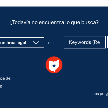
¿Todavía no encuentra lo que busca?
Buscar
Buscar
 un área legal
o
pa del
io
Los prog