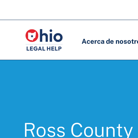
Skip
to
Navegación
Navegación
main
principal
principal
content
Acerca de nosotr
Ross County 