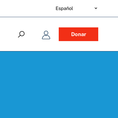
your
language
Donar