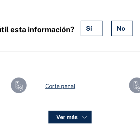
Sí
No
til esta información?
una
Corte penal
Ver más