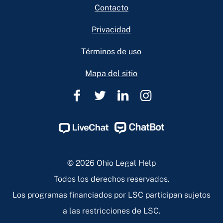
Contacto
Privacidad
Términos de uso
Mapa del sitio
Ohio
Ohio
Ohio
Ohio
Legal
Legal
Legal
Legal
Help
Help
Help
Help
Facebook
Twitter
Linkedin
Instagram
Page
Page
Page
Page
© 2026 Ohio Legal Help
Todos los derechos reservados.
Los programas financiados por LSC participan sujetos
a las restricciones de LSC.