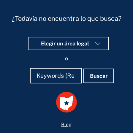
¿Todavía no encuentra lo que busca?
Elegir un área legal
o
Buscar
Buscar
Buscar
Footer
Blog