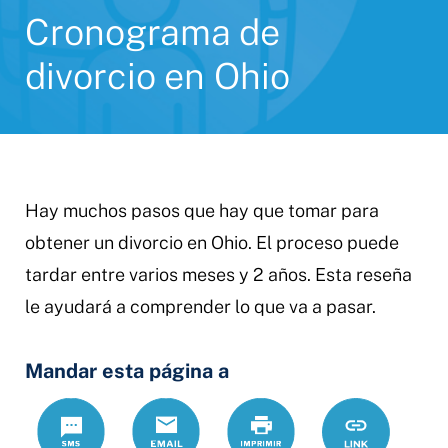
Cronograma de
divorcio en Ohio
Hay muchos pasos que hay que tomar para
obtener un divorcio en Ohio. El proceso puede
tardar entre varios meses y 2 años. Esta reseña
le ayudará a comprender lo que va a pasar.
Mandar esta página a
Text
Correo
Print
https://www.
Link
electrónico
proceso