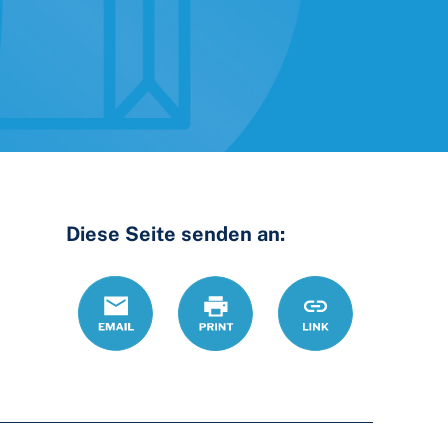
Diese Seite senden an:
Email
Print
https://www.oh
Link