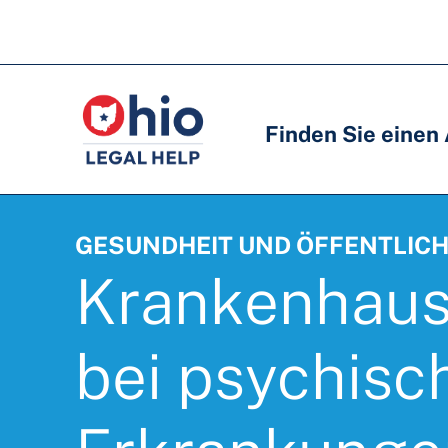
Skip
to
Hauptnavigation
Hauptnavigation
main
content
Finden Sie einen
GESUNDHEIT UND ÖFFENTLICH
Krankenhaus
bei psychisc