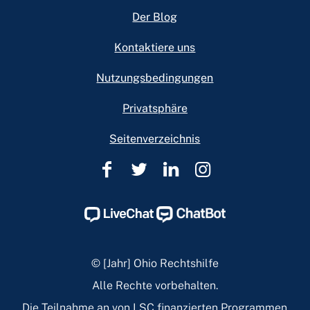
Footer
Der Blog
Kontaktiere uns
Nutzungsbedingungen
Privatsphäre
Seitenverzeichnis
Rechtshilfe
Rechtshilfe
Rechtshilfe
Rechtshilfe
in
in
in
in
Ohio
Ohio
Ohio
Ohio
Facebook
Twitter
Linkedin
Instagram
Page
Page
Page
Page
© [Jahr] Ohio Rechtshilfe
Alle Rechte vorbehalten.
Die Teilnahme an von LSC finanzierten Programmen