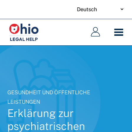
your
Skip
language
to
Hauptnavigation
Hauptnavigation
main
content
GESUNDHEIT UND ÖFFENTLICHE
LEISTUNGEN
Erklärung zur
psychiatrischen