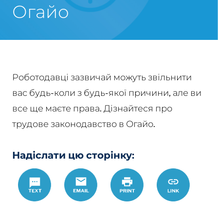
Огайо
Роботодавці зазвичай можуть звільнити
вас будь-коли з будь-якої причини, але ви
все ще маєте права. Дізнайтеся про
трудове законодавство в Огайо.
Надіслати цю сторінку:
Text
Email
Роздрукувати
https://www.
Link
pravo-
v-