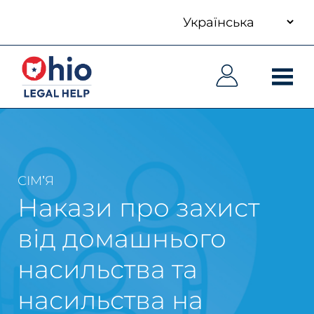
your
Skip
language
to
Основна
Основна
main
навіґація
навіґація
content
СІМ'Я
Накази про захист
від домашнього
насильства та
насильства на