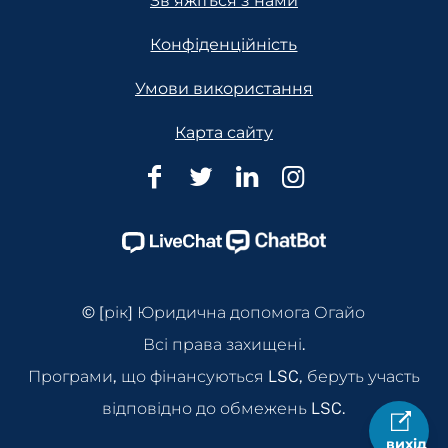
Зв'яжіться з нами
Конфіденційність
Умови використання
Карта сайту
Юридична
Юридична
Юридична
Юридична
допомога
допомога
допомога
допомога
Огайо
Огайо
Огайо
Огайо
Facebook
Twitter
Linkedin
Instagram
Page
Page
Page
Page
© [рік] Юридична допомога Огайо
Всі права захищені.
Програми, що фінансуються LSC, беруть участь
відповідно до обмежень LSC.
вихід