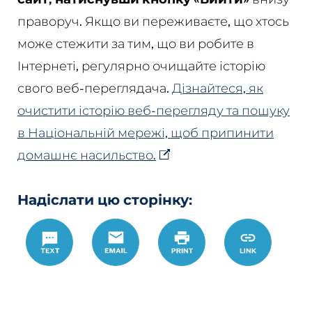
праворуч. Якщо ви переживаєте, що хтось
може стежити за тим, що ви робите в
Інтернеті, регулярно очищайте історію
свого веб-переглядача.
Дізнайтеся, як
очистити історію веб-перегляду та пошуку
в Національній мережі, щоб припинити
домашнє насильство.
Надіслати цю сторінку:
Text
Email
Роздрукувати
https://www.
Link
dating-
cpo