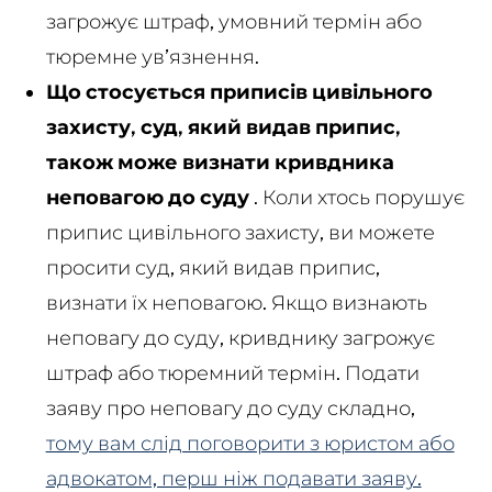
загрожує штраф, умовний термін або
тюремне ув’язнення.
Що стосується приписів цивільного
захисту, суд, який видав припис,
також може визнати кривдника
неповагою до суду
. Коли хтось порушує
припис цивільного захисту, ви можете
просити суд, який видав припис,
визнати їх неповагою. Якщо визнають
неповагу до суду, кривднику загрожує
штраф або тюремний термін. Подати
заяву про неповагу до суду складно,
тому вам слід поговорити з юристом або
адвокатом, перш ніж подавати заяву.