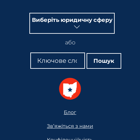
Виберіть юридичну сферу
або
Пошук
Пошук
Пошук
Footer
Блог
Зв'яжіться з нами
Конфіденційність