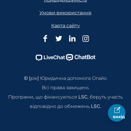
Умови використання
Карта сайту
Юридична
Юридична
Юридична
Юридична
допомога
допомога
допомога
допомога
Огайо
Огайо
Огайо
Огайо
Facebook
Twitter
Linkedin
Instagram
Page
Page
Page
Page
© [рік] Юридична допомога Огайо
Всі права захищені.
Програми, що фінансуються LSC, беруть участь
відповідно до обмежень LSC.
вихід