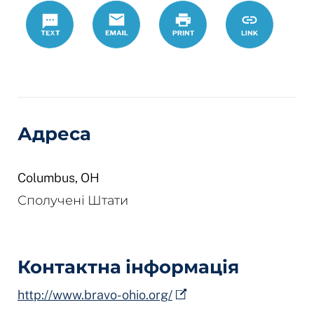
Text
Email
Роздрукувати
https://www.
Link
serving-
lgbtqi
Адреса
Columbus
,
OH
Сполучені Штати
Контактна інформація
http://www.bravo-ohio.org/