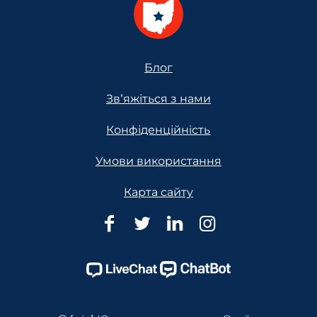
Footer
Блог
Зв'яжіться з нами
Конфіденційність
Умови використання
Карта сайту
Юридична
Юридична
Юридична
Юридична
допомога
допомога
допомога
допомога
Огайо
Огайо
Огайо
Огайо
Facebook
Twitter
Linkedin
Instagram
Page
Page
Page
Page