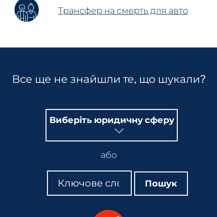
Трансфер на смерть для авто
Все ще не знайшли те, що шукали?
Виберіть юридичну сферу
або
Пошук
Пошук
Пошук