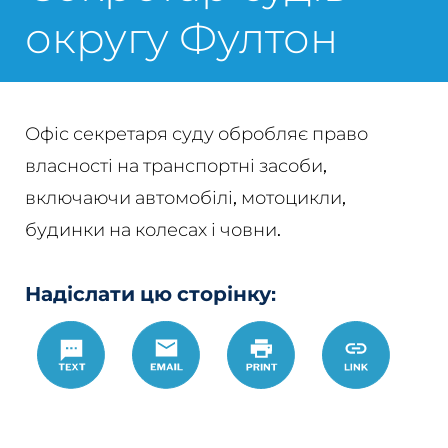
округу Фултон
Офіс секретаря суду обробляє право
власності на транспортні засоби,
включаючи автомобілі, мотоцикли,
будинки на колесах і човни.
Надіслати цю сторінку:
Text
Email
Роздрукувати
https://www.
Link
sudiv-
okruhu-
fulton