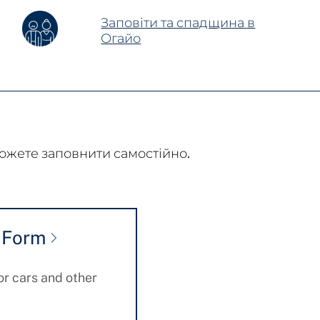
Заповіти та спадщина в
Огайо
можете заповнити самостійно.
 Form
or cars and other