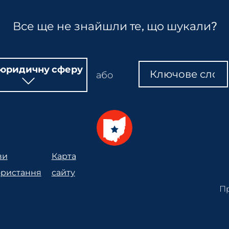
Все ще не знайшли те, що шукали?
Пошук
Пошук
 юридичну сферу
або
ви
Карта
ористання
сайту
Пр