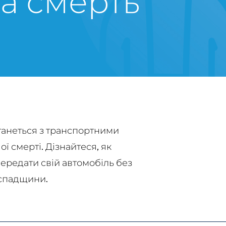
а смерть
танеться з транспортними
ї смерті. Дізнайтеся, як
передати свій автомобіль без
 спадщини.