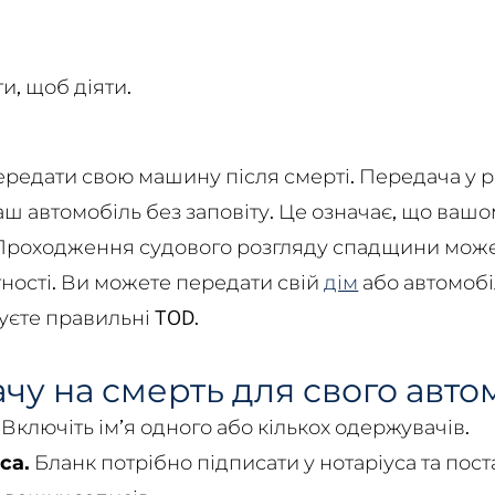
и, щоб діяти.
редати свою машину після смерті. Передача у р
ш автомобіль без заповіту. Це означає, що ваш
у. Проходження судового розгляду спадщини мо
тності. Ви можете передати свій
дім
або автомобі
уєте правильні TOD.
чу на смерть для свого авто
Включіть ім’я одного або кількох одержувачів.
са.
Бланк потрібно підписати у нотаріуса та поста