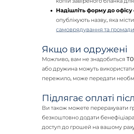
копій завіреного бланка для
Надішліть форму до офісу
опублікують назву, яка міст
самоврядування та громад
Якщо ви одружені
Можливо, вам не знадобиться TO
або дружина можуть використат
пережило, може передати необмеж
Підлягає оплаті пі
Ви також можете перерахувати гр
безкоштовно додати бенефіціара "
доступ до грошей на вашому раху