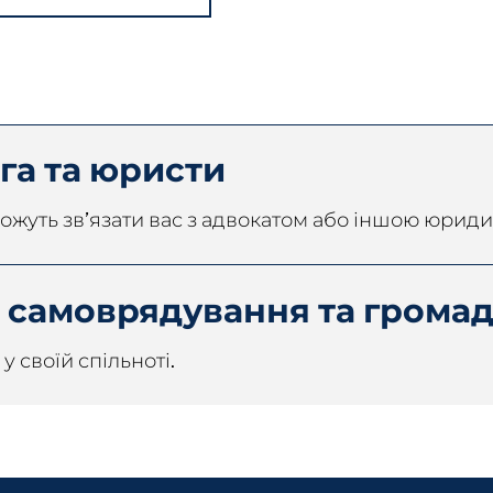
а та юристи
і можуть зв’язати вас з адвокатом або іншою юри
 самоврядування та грома
у своїй спільноті.