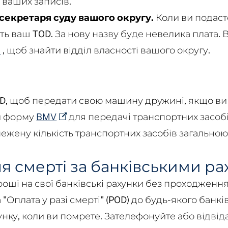
 ваших записів.
 секретаря суду вашого округу.
Коли ви подаст
ить ваш TOD. За нову назву буде невелика плата.
и
, щоб знайти відділ власності вашого округу.
D, щоб передати свою машину дружині, якщо в
и форму
BMV
для передачі транспортних засобі
ену кількість транспортних засобів загальною 
сля смерті за банківськими р
оші на свої банківські рахунки без проходженн
Оплата у разі смерті" (POD) до будь-якого банкі
нку, коли ви помрете. Зателефонуйте або відвід