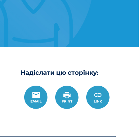
Надіслати цю сторінку:
Email
Роздрукувати
https://www.o
Link
%D0%B0%D0%B