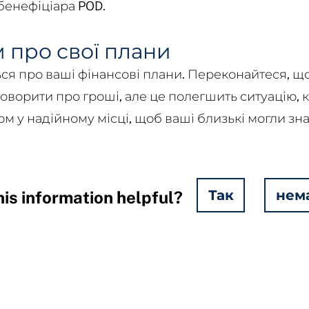
 бенефіціара POD.
 про свої плани
ся про ваші фінансові плани. Переконайтеся, що
ворити про гроші, але це полегшить ситуацію, к
м у надійному місці, щоб ваші близькі могли знай
Так
нем
is information helpful?