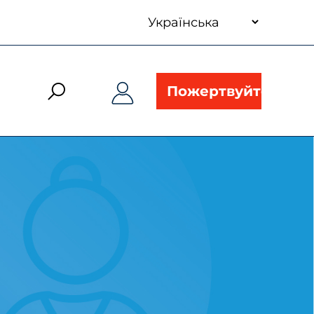
your
language
Пожертвуйте