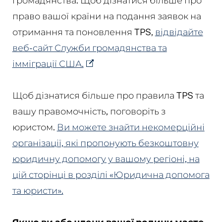
громадянства. Щоб дізнатися більше про
право вашої країни на подання заявок на
отримання та поновлення TPS,
відвідайте
веб-сайт Служби громадянства та
імміграції США.
Щоб дізнатися більше про правила TPS та
вашу правомочність, поговоріть з
юристом.
Ви можете знайти некомерційні
організації, які пропонують безкоштовну
юридичну допомогу у вашому регіоні, на
цій сторінці в розділі «Юридична допомога
та юристи».