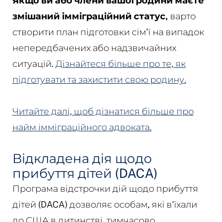
Якщо ви або члени вашої родини маєте
змішаний імміграційний статус,
варто
створити план підготовки сім’ї на випадок
непередбачених або надзвичайних
ситуацій.
Дізнайтеся більше про те, як
підготувати та захистити свою родину.
Читайте далі, щоб дізнатися більше про
найм імміграційного адвоката.
Відкладена дія щодо
прибуття дітей (DACA)
Програма відстрочки дій щодо прибуття
дітей (DACA) дозволяє особам, які в'їхали
до США в дитинстві, тимчасово