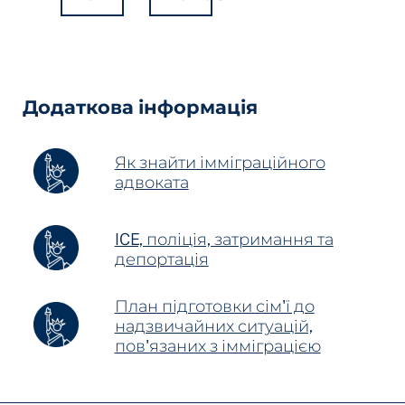
Hidden
Fields
Додаткова інформація
Як знайти імміграційного
адвоката
ICE, поліція, затримання та
депортація
План підготовки сім'ї до
надзвичайних ситуацій,
пов'язаних з імміграцією