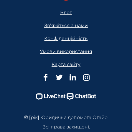
Footer
Блог
Зв'яжіться з нами
Конфіденційність
Умови використання
Карта сайту
Юридична
Юридична
Юридична
Юридична
допомога
допомога
допомога
допомога
Огайо
Огайо
Огайо
Огайо
Facebook
Twitter
Linkedin
Instagram
Page
Page
Page
Page
© [рік] Юридична допомога Огайо
Всі права захищені.