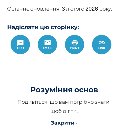
Останнє оновлення: 3 лютого 2026 року.
Надіслати цю сторінку:
Text
Email
Роздрукувати
https://ww
Link
tps
Розуміння основ
Подивіться, що вам потрібно знати,
щоб діяти.
Закрити -