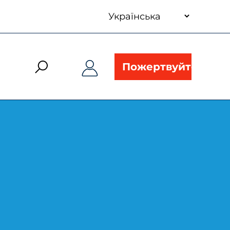
your
language
Пожертвуйте