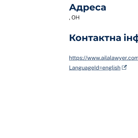
Адреса
, OH
Контактна ін
https://www.ailalawyer.com
LanguageId=english