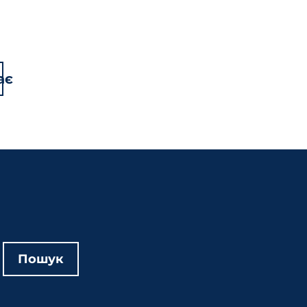
ає
Пошук