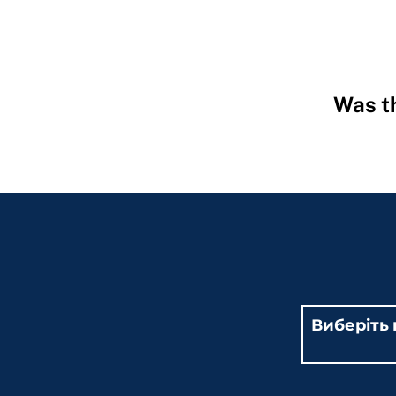
Was th
Hidden
Fields
Виберіть