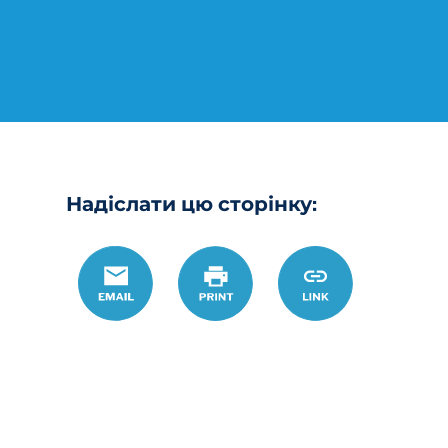
Надіслати цю сторінку:
Email
Роздрукувати
https://www.ohio
Link
lawyer-
search