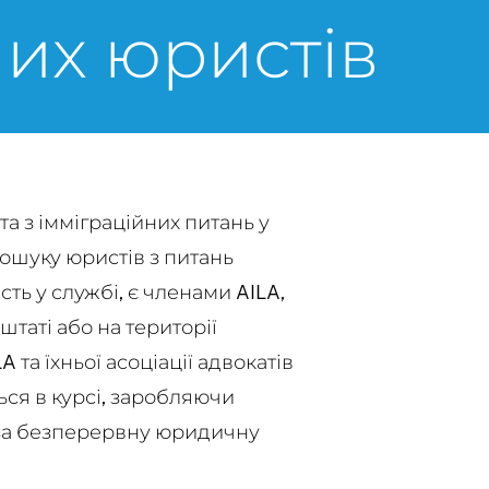
них юристів
а з імміграційних питань у
ошуку юристів з питань
часть у службі, є членами AILA,
таті або на території
 та їхньої асоціації адвокатів
ся в курсі, заробляючи
в за безперервну юридичну