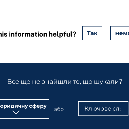
Так
нем
is information helpful?
Все ще не знайшли те, що шукали?
Пошук
Пошук
 юридичну сферу
або