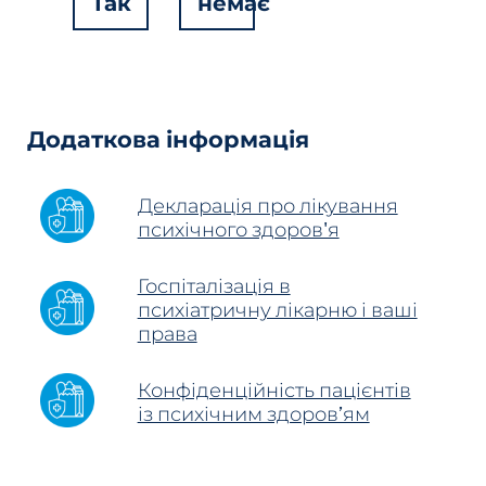
Так
немає
Hidden
Fields
Додаткова інформація
Декларація про лікування
психічного здоров'я
Госпіталізація в
психіатричну лікарню і ваші
права
Конфіденційність пацієнтів
із психічним здоров’ям