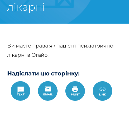
лікарні
Ви маєте права як пацієнт психіатричної
лікарні в Огайо.
Надіслати цю сторінку:
Text
Email
Роздрукувати
https://w
Link
%D0%BF%D
%D0%BF%D
%D0%BB%D