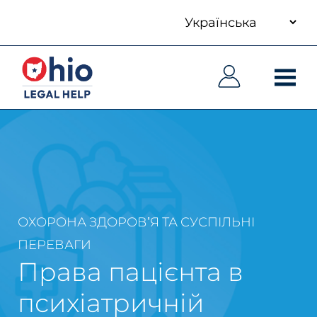
your
Skip
language
to
Основна
Основна
main
навіґація
навіґація
content
ОХОРОНА ЗДОРОВ'Я ТА СУСПІЛЬНІ
ПЕРЕВАГИ
Права пацієнта в
психіатричній