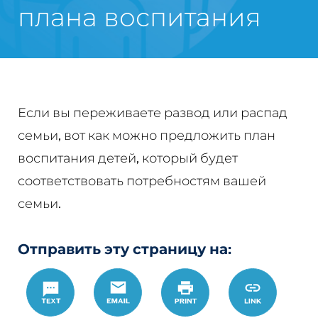
плана воспитания
Если вы переживаете развод или распад
семьи, вот как можно предложить план
воспитания детей, который будет
соответствовать потребностям вашей
семьи.
Отправить эту страницу на:
Text
Email
Печать
https://w
Link
%D0%BE%D