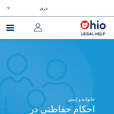
your
S
language
ایدنۀ
ایدنۀ
m
لی
لی
cont
خانواده و ایمنی
احکام حفاظتی در