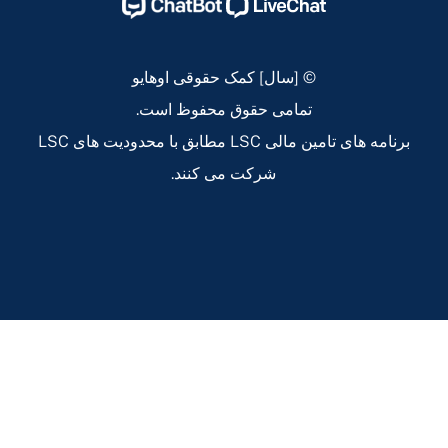
اوهایو
اوهایو
اوهایو
اوهایو
Instagram
Linkedin
Twitter
Facebook
Page
Page
Page
Page
© [سال] کمک حقوقی اوهایو
تمامی حقوق محفوظ است.
برنامه های تامین مالی LSC مطابق با محدودیت های LSC
شرکت می کنند.