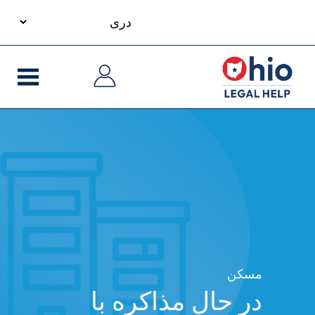
your
Skip
language
to
پیمایدنۀ
پیمایدنۀ
main
اصلی
اصلی
content
مسکن
در حال مذاکره با