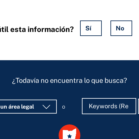
Sí
No
til esta información?
¿Todavía no encuentra lo que busca?
Buscar
Buscar
 un área legal
o