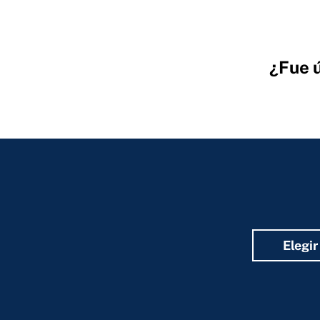
¿Fue ú
Hidden
Fields
Elegir