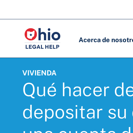
Skip
to
Navegación
Navegación
main
principal
principal
content
Acerca de nosotr
VIVIENDA
Qué hacer d
depositar su