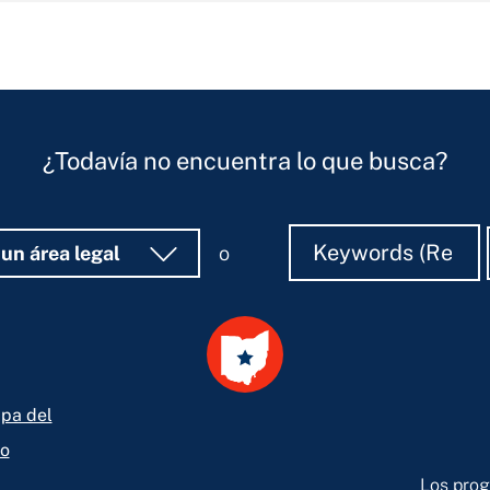
¿Todavía no encuentra lo que busca?
Buscar
Buscar
 un área legal
o
pa del
io
Los prog