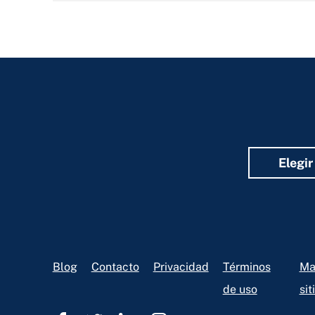
Fields
Elegir
Footer
Blog
Contacto
Privacidad
Términos
Ma
de uso
sit