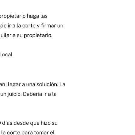
su-
dinero-
propietario haga las
en-
e ir a la corte y firmar un
una-
uiler a su propietario.
cuenta-
de-
local.
plica-
de-
la-
n llegar a una solución. La
corte
 juicio. Debería ir a la
 días desde que hizo su
 la corte para tomar el