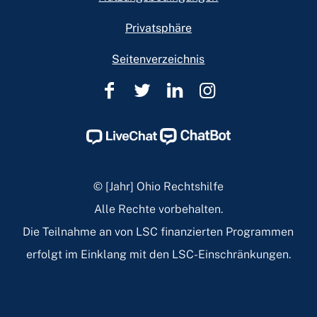
Privatsphäre
Seitenverzeichnis
Rechtshilfe
Rechtshilfe
Rechtshilfe
Rechtshilfe
in
in
in
in
Ohio
Ohio
Ohio
Ohio
Facebook
Twitter
Linkedin
Instagram
Page
Page
Page
Page
© [Jahr] Ohio Rechtshilfe
Alle Rechte vorbehalten.
Die Teilnahme an von LSC finanzierten Programmen
erfolgt im Einklang mit den LSC-Einschränkungen.