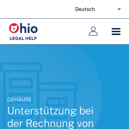
your
Skip
language
to
Hauptnavigation
Hauptnavigation
main
content
GEHÄUSE
Unterstützung bei
der Rechnung von