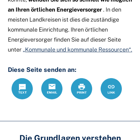
an Ihren örtlichen Energieversorger
. In den
meisten Landkreisen ist dies die zuständige
kommunale Einrichtung. Ihren örtlichen
Energieversorger finden Sie auf dieser Seite
unter
„Kommunale und kommunale Ressourcen“.
Diese Seite senden an:
Text
Email
Print
https://ww
Link
Die Grundlagen verstehen